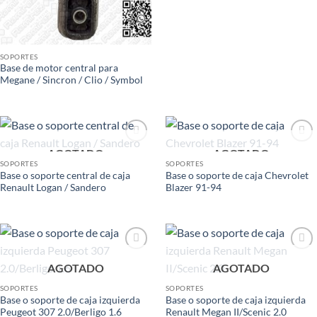
SOPORTES
Base de motor central para
Megane / Sincron / Clio / Symbol
AGOTADO
AGOTADO
Add to
Add to
wishlist
wishlist
SOPORTES
SOPORTES
Base o soporte central de caja
Base o soporte de caja Chevrolet
Renault Logan / Sandero
Blazer 91-94
Add to
Add to
AGOTADO
AGOTADO
wishlist
wishlist
SOPORTES
SOPORTES
Base o soporte de caja izquierda
Base o soporte de caja izquierda
Peugeot 307 2.0/Berligo 1.6
Renault Megan II/Scenic 2.0