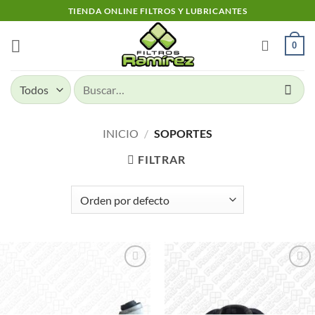
Skip
TIENDA ONLINE FILTROS Y LUBRICANTES
to
content
0
Buscar
por:
INICIO
/
SOPORTES
FILTRAR
Add to
Add to
wishlist
wishlist