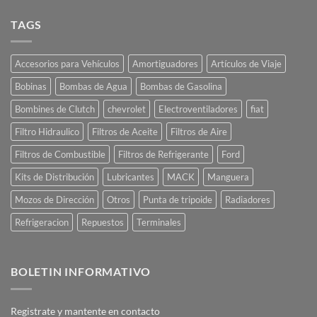
Comprar
Online
TAGS
Accesorios para Vehículos
Amortiguadores
Artículos de Viaje
Bobinas
Bombas de Agua
Bombas de Gasolina
Bombines de Clutch
chevrolet
Electroventiladores
fiat
Filtro Hidraulico
Filtros de Aceite
Filtros de Aire
Filtros de Combustible
Filtros de Refrigerante
Ford
Kits de Distribución
Lubricantes
MACK
Manguera
Mozos de Dirección
Otros
Punta de tripoide
Radiadores
Refrigeracion
Repuestos
Terminales
BOLETIN INFORMATIVO
Registrate y mantente en contacto