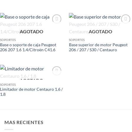
Add to
Add to
AGOTADO
AGOTADO
wishlist
wishlist
SOPORTES
SOPORTES
Base o soporte de caja Peugeot
Base superior de motor Peugeot
206 207 1.6 1.4/Citroën C41.6
206 / 207 / S30 / Centauro
AGOTADO
Add to
wishlist
SOPORTES
Limitador de motor Centauro 1.6 /
1.8
MAS RECIENTES