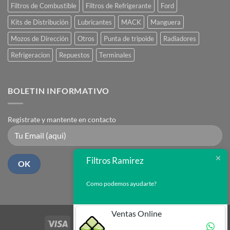
Filtros de Combustible
Filtros de Refrigerante
Ford
Kits de Distribución
Lubricantes
MACK
Manguera
Mozos de Dirección
Otros
Punta de tripoide
Radiadores
Refrigeracion
Repuestos
Terminales
BOLETIN INFORMATIVO
Registrate y mantente en contacto
Filtros Ramirez
Como podemos ayudarte?
Ventas Online
Visa
PayPal
Stripe
MasterCard
Cash