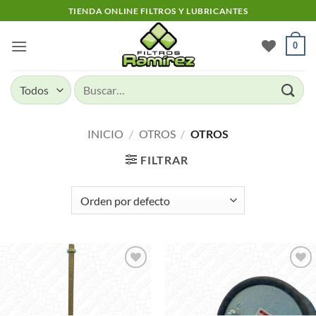
Skip
TIENDA ONLINE FILTROS Y LUBRICANTES
to
content
0
Buscar
por:
INICIO
/
OTROS
/
OTROS
FILTRAR
Add to
Add to
wishlist
wishlist