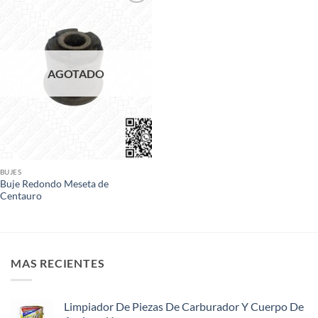
Add to
wishlist
AGOTADO
BUJES
Buje Redondo Meseta de
Centauro
MAS RECIENTES
Limpiador De Piezas De Carburador Y Cuerpo De