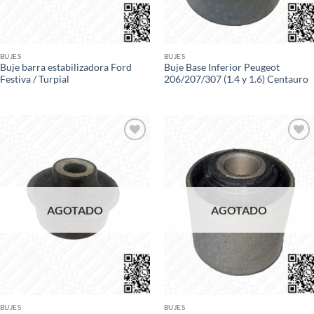
BUJES
BUJES
Buje barra estabilizadora Ford
Buje Base Inferior Peugeot
Festiva / Turpial
206/207/307 (1.4 y 1.6) Centauro
Add to
Add to
wishlist
wishlist
AGOTADO
AGOTADO
BUJES
BUJES