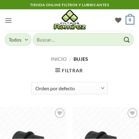
Skip
TIENDA ONLINE FILTROS Y LUBRICANTES
to
content
0
Buscar
por:
INICIO
/
BUJES
FILTRAR
Add to
Add to
wishlist
wishlist