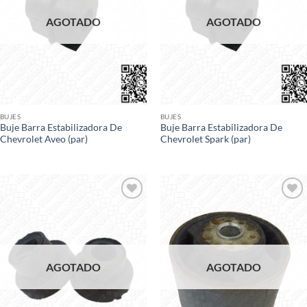
AGOTADO
AGOTADO
BUJES
BUJES
Buje Barra Estabilizadora De
Buje Barra Estabilizadora De
Chevrolet Aveo (par)
Chevrolet Spark (par)
Add to
Add to
wishlist
wishlist
AGOTADO
AGOTADO