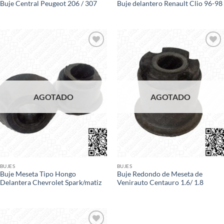
Buje Central Peugeot 206 / 307
Buje delantero Renault Clio 96-98
Add to
Add to
wishlist
wishlist
AGOTADO
AGOTADO
BUJES
BUJES
Buje Meseta Tipo Hongo
Buje Redondo de Meseta de
Delantera Chevrolet Spark/matiz
Venirauto Centauro 1.6/ 1.8