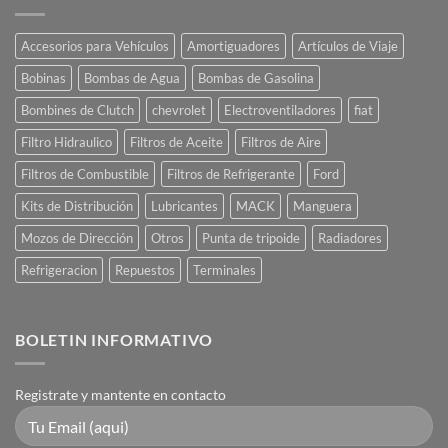
Accesorios para Vehículos
Amortiguadores
Artículos de Viaje
Bobinas
Bombas de Agua
Bombas de Gasolina
Bombines de Clutch
chevrolet
Electroventiladores
fiat
Filtro Hidraulico
Filtros de Aceite
Filtros de Aire
Filtros de Combustible
Filtros de Refrigerante
Ford
Kits de Distribución
Lubricantes
MACK
Manguera
Mozos de Dirección
Otros
Punta de tripoide
Radiadores
Refrigeracion
Repuestos
Terminales
BOLETIN INFORMATIVO
Registrate y mantente en contacto