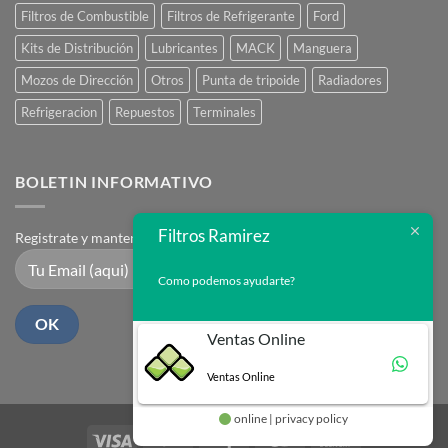
Filtros de Combustible
Filtros de Refrigerante
Ford
Kits de Distribución
Lubricantes
MACK
Manguera
Mozos de Dirección
Otros
Punta de tripoide
Radiadores
Refrigeracion
Repuestos
Terminales
BOLETIN INFORMATIVO
Filtros Ramirez
Registrate y mantente en contacto
Como podemos ayudarte?
Ventas Online
Ventas Online
online | privacy policy
Visa
PayPal
Stripe
MasterCard
Cash