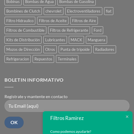
Bobinas
Bombas de Agua
Bombas de Gasolina
Bombines de Clutch
chevrolet
Electroventiladores
fiat
Filtro Hidraulico
Filtros de Aceite
Filtros de Aire
Filtros de Combustible
Filtros de Refrigerante
Ford
Kits de Distribución
Lubricantes
MACK
Manguera
Mozos de Dirección
Otros
Punta de tripoide
Radiadores
Refrigeracion
Repuestos
Terminales
BOLETIN INFORMATIVO
Registrate y mantente en contacto
Filtros Ramirez
Como podemos ayudarte?