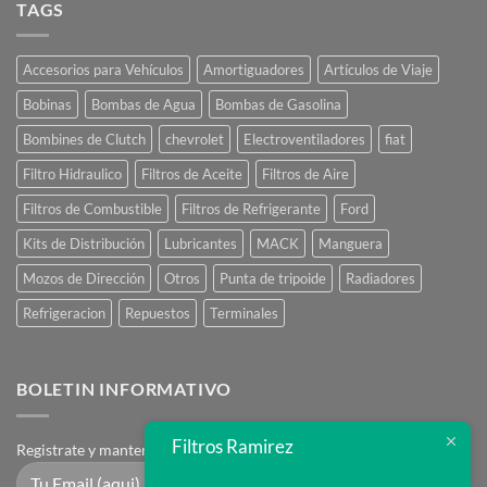
Online
TAGS
Accesorios para Vehículos
Amortiguadores
Artículos de Viaje
Bobinas
Bombas de Agua
Bombas de Gasolina
Bombines de Clutch
chevrolet
Electroventiladores
fiat
Filtro Hidraulico
Filtros de Aceite
Filtros de Aire
Filtros de Combustible
Filtros de Refrigerante
Ford
Kits de Distribución
Lubricantes
MACK
Manguera
Mozos de Dirección
Otros
Punta de tripoide
Radiadores
Refrigeracion
Repuestos
Terminales
BOLETIN INFORMATIVO
Filtros Ramirez
Registrate y mantente en contacto