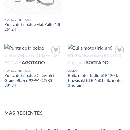
HOMOCINÉTICAS
Punta de tripoide Fiat Palio 1.8
25×24
Add to
Add to
AGOTADO
AGOTADO
wishlist
wishlist
HOMOCINÉTICAS
BUJÍAS
Punta de tripoide Chevrolet
Bujía moto (Iridium) R1200/
Grand Blazer 92-94 C/ABS
Kawasaki KLR 650 bujía moto
33×34
(Iridium)
MAS RECIENTES