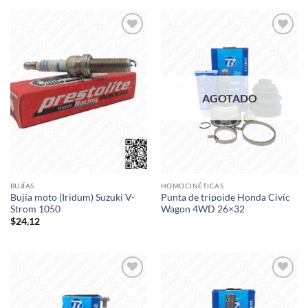
Add to
Add to
wishlist
wishlist
AGOTADO
BUJÍAS
HOMOCINÉTICAS
Bujía moto (Iridum) Suzuki V-
Punta de tripoide Honda Civic
Strom 1050
Wagon 4WD 26×32
$
24,12
Add to
Add to
wishlist
wishlist