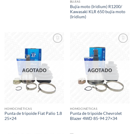
BUJÍAS
Bujía moto (Iridium) R1200/
Kawasaki KLR 650 bujía moto
(Iridium)
Add to
Add to
wishlist
wishlist
AGOTADO
AGOTADO
HOMOCINÉTICAS
HOMOCINÉTICAS
Punta de tripoide Fiat Palio 1.8
Punta de tripoide Chevrolet
25×24
Blazer 4WD 85-94 27×34