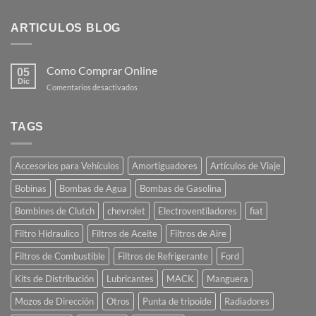
ARTICULOS BLOG
Como Comprar Online
05
Dic
en
Comentarios desactivados
Como
Comprar
Online
TAGS
Accesorios para Vehículos
Amortiguadores
Artículos de Viaje
Bobinas
Bombas de Agua
Bombas de Gasolina
Bombines de Clutch
chevrolet
Electroventiladores
fiat
Filtro Hidraulico
Filtros de Aceite
Filtros de Aire
Filtros de Combustible
Filtros de Refrigerante
Ford
Kits de Distribución
Lubricantes
MACK
Manguera
Mozos de Dirección
Otros
Punta de tripoide
Radiadores