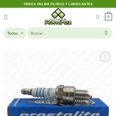
Skip
TIENDA ONLINE FILTROS Y LUBRICANTES
to
content
0
Buscar
por:
Add to
wishlist