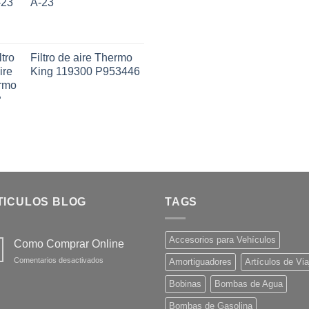
A-23
Filtro de aire Thermo
King 119300 P953446
TICULOS BLOG
TAGS
Accesorios para Vehículos
Como Comprar Online
en
Comentarios desactivados
Amortiguadores
Artículos de Via
Como
Comprar
Bobinas
Bombas de Agua
Online
Bombas de Gasolina