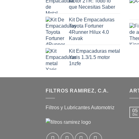
Motor 2TR: Todo lo
que Necesitas Saber
Kit De Empacaduras
Toyota Fortuner
4Runner Hilux 4.0
Kavak
Kit Empacaduras metal
Yaris 1.3/1.5 motor
1nzfe
FILTROS RAMIREZ, C.A.
AR
Filtros y Lubricantes Automotriz
05
Dic