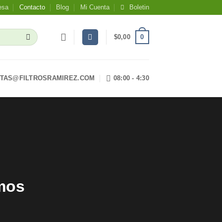
esa
Contacto
Blog
Mi Cuenta
Boletin
0
$
0,00
TAS@FILTROSRAMIREZ.COM
08:00 - 4:30
amos