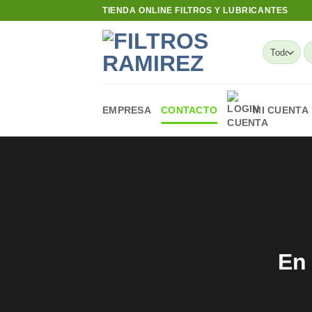
Skip
TIENDA ONLINE FILTROS Y LUBRICANTES
to
content
B
po
EMPRESA
CONTACTO
MI CUENTA
En 