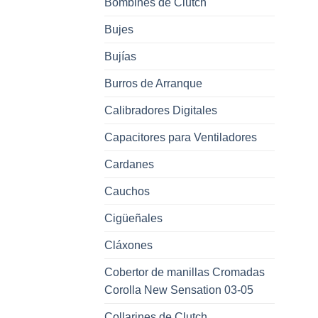
Bombines de Clutch
Bujes
Bujías
Burros de Arranque
Calibradores Digitales
Capacitores para Ventiladores
Cardanes
Cauchos
Cigüeñales
Cláxones
Cobertor de manillas Cromadas
Corolla New Sensation 03-05
Collarines de Clutch