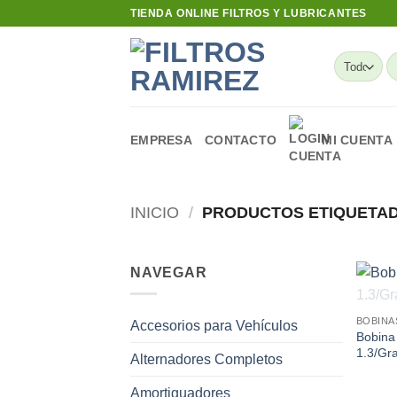
Skip
TIENDA ONLINE FILTROS Y LUBRICANTES
to
content
B
po
EMPRESA
CONTACTO
MI CUENTA
INICIO
/
PRODUCTOS ETIQUETAD
NAVEGAR
BOBINA
Accesorios para Vehículos
Bobina
1.3/Gr
Alternadores Completos
Amortiguadores