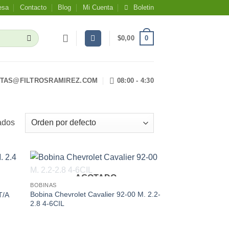
esa
Contacto
Blog
Mi Cuenta
Boletin
0
$
0,00
TAS@FILTROSRAMIREZ.COM
08:00 - 4:30
ados
AGOTADO
d to
Add to
BOBINAS
hlist
wishlist
Bobina Chevrolet Cavalier 92-00 M. 2.2-
T/A
2.8 4-6CIL