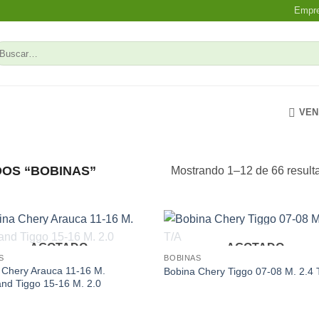
Empr
uscar
r:
VEN
OS “BOBINAS”
Mostrando 1–12 de 66 result
AGOTADO
AGOTADO
Add to
Ad
S
BOBINAS
wishlist
wis
 Chery Arauca 11-16 M.
Bobina Chery Tiggo 07-08 M. 2.4 
and Tiggo 15-16 M. 2.0