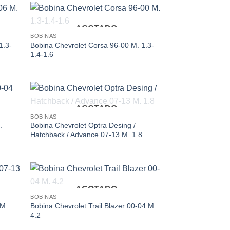
AGOTADO
d to
Add to
BOBINAS
hlist
wishlist
1.3-
Bobina Chevrolet Corsa 96-00 M. 1.3-
1.4-1.6
AGOTADO
d to
Add to
BOBINAS
hlist
wishlist
.
Bobina Chevrolet Optra Desing /
Hatchback / Advance 07-13 M. 1.8
AGOTADO
d to
Add to
BOBINAS
hlist
wishlist
 M.
Bobina Chevrolet Trail Blazer 00-04 M.
4.2