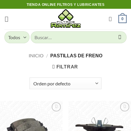
Skip
TIENDA ONLINE FILTROS Y LUBRICANTES
to
content
0
Buscar
por:
INICIO
/
PASTILLAS DE FRENO
FILTRAR
Add to
Add to
wishlist
wishlist