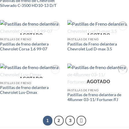
Pastillas de freno de Chevrolet
Silverado C-3500 HD10-13 D/T
Add to
Add to
AGOTADO
AGOTADO
wishlist
wishlist
PASTILLAS DE FRENO
PASTILLAS DE FRENO
Pastillas de freno delantera
Pastillas de Freno delantera
Chevrolet Corsa 1.6 99-07
Chevrolet Lud D-max 3.5
Add to
Add to
AGOTADO
AGOTADO
wishlist
wishlist
PASTILLAS DE FRENO
Pastillas de freno delantera
PASTILLAS DE FRENO
Chevrolet Luv-Dmax
Pastillas de freno delantera de
4Runner 03-11/ Fortuner/FJ
1
2
3