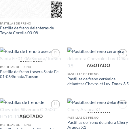
PASTILLAS DE FRENO
Pastilla de freno delanteras de
Toyota Corolla 03-08
Add to
Add to
AGOTADO
AGOTADO
wishlist
wishlist
PASTILLAS DE FRENO
Pastilla de freno trasera Santa Fe
PASTILLAS DE FRENO
01-06/Sonata/Tucson
Pastillas de freno cerámica
delantera Chevrolet Luv-Dmax 3.5
Add to
Add to
AGOTADO
AGOTADO
wishlist
wishlist
PASTILLAS DE FRENO
Pastillas de freno delantera Chery
PASTILLAS DE FRENO
Arauca X1