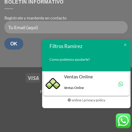
BOLETIN INFORMATIVO
Registrate y mantente en contacto
Filtros Ramirez
Como podemos ayudarte?
Ventas Online
Visa
PayPal
Stripe
MasterCard
Cash
On
Ventas Online
Delivery
Powered by
🟢 online | privacy policy