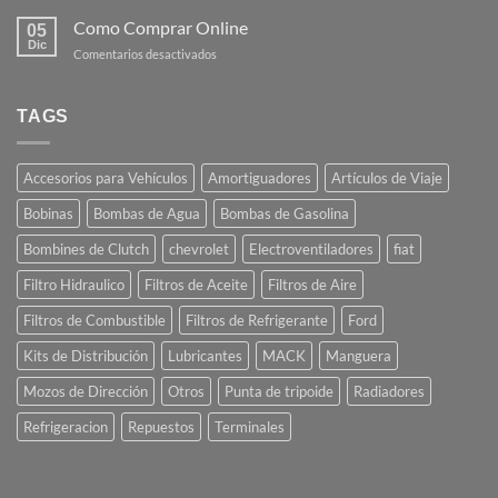
Como Comprar Online
05
Dic
en
Comentarios desactivados
Como
Comprar
Online
TAGS
Accesorios para Vehículos
Amortiguadores
Artículos de Viaje
Bobinas
Bombas de Agua
Bombas de Gasolina
Bombines de Clutch
chevrolet
Electroventiladores
fiat
Filtro Hidraulico
Filtros de Aceite
Filtros de Aire
Filtros de Combustible
Filtros de Refrigerante
Ford
Kits de Distribución
Lubricantes
MACK
Manguera
Mozos de Dirección
Otros
Punta de tripoide
Radiadores
Refrigeracion
Repuestos
Terminales