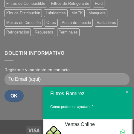
Filtros de Combustible
Filtros de Refrigerante
Ford
Kits de Distribución
Lubricantes
MACK
Manguera
Mozos de Dirección
Otros
Punta de tripoide
Radiadores
Refrigeracion
Repuestos
Terminales
BOLETIN INFORMATIVO
Registrate y mantente en contacto
Filtros Ramirez
Como podemos ayudarte?
Ventas Online
Visa
PayPal
Stripe
MasterCard
Cash