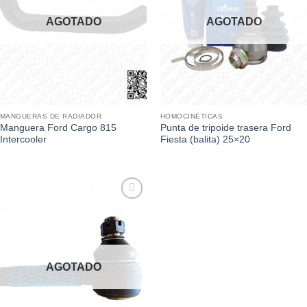
AGOTADO
AGOTADO
MANGUERAS DE RADIADOR
HOMOCINÉTICAS
Manguera Ford Cargo 815
Punta de tripoide trasera Ford
Intercooler
Fiesta (balita) 25×20
Add to
wishlist
AGOTADO