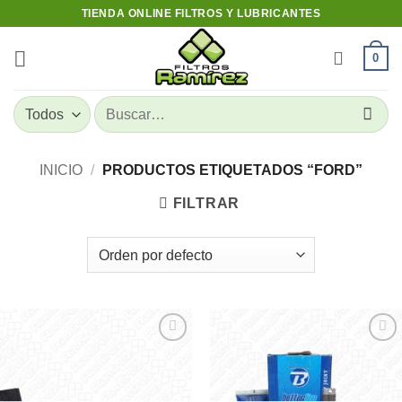
Skip
TIENDA ONLINE FILTROS Y LUBRICANTES
to
content
0
Buscar
por:
INICIO
/
PRODUCTOS ETIQUETADOS “FORD”
FILTRAR
Add to
Add to
wishlist
wishlist