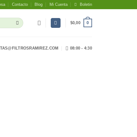
esa
Contacto
Blog
Mi Cuenta
Boletin
0
$
0,00
TAS@FILTROSRAMIREZ.COM
08:00 - 4:30