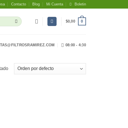
esa
Contacto
Blog
Mi Cuenta
Boletin
0
$
0,00
TAS@FILTROSRAMIREZ.COM
08:00 - 4:30
tado