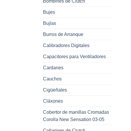
Bombines de Clutch
Bujes
Bujías
Burros de Arranque
Calibradores Digitales
Capacitores para Ventiladores
Cardanes
Cauchos
Cigüeñales
Cláxones
Cobertor de manillas Cromadas
Corolla New Sensation 03-05
Collarines de Clutch