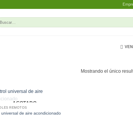
Empr
uscar
r:
VEN
Mostrando el único resul
AGOTADO
Add to
OLES REMOTOS
wishlist
 universal de aire acondicionado