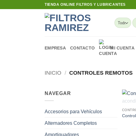
Skip
TIENDA ONLINE FILTROS Y LUBRICANTES
to
content
B
po
EMPRESA
CONTACTO
MI CUENTA
INICIO
/
CONTROLES REMOTOS
NAVEGAR
CONTR
Accesorios para Vehículos
Control
Alternadores Completos
Amortiguadores