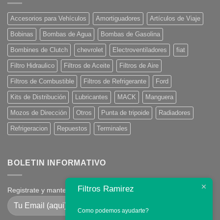
Accesorios para Vehículos
Amortiguadores
Artículos de Viaje
Bobinas
Bombas de Agua
Bombas de Gasolina
Bombines de Clutch
chevrolet
Electroventiladores
fiat
Filtro Hidraulico
Filtros de Aceite
Filtros de Aire
Filtros de Combustible
Filtros de Refrigerante
Ford
Kits de Distribución
Lubricantes
MACK
Manguera
Mozos de Dirección
Otros
Punta de tripoide
Radiadores
Refrigeracion
Repuestos
Terminales
BOLETIN INFORMATIVO
Filtros Ramirez
Registrate y mantente en contacto
Como podemos ayudarte?