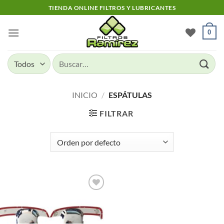
Skip
TIENDA ONLINE FILTROS Y LUBRICANTES
to
content
0
Buscar
por:
INICIO
/
ESPÁTULAS
FILTRAR
Add to
wishlist