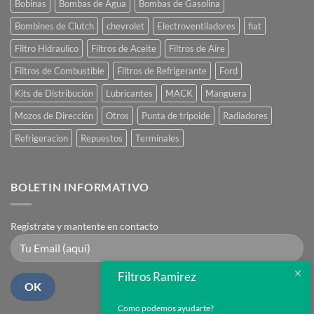
Bobinas
Bombas de Agua
Bombas de Gasolina
Bombines de Clutch
chevrolet
Electroventiladores
fiat
Filtro Hidraulico
Filtros de Aceite
Filtros de Aire
Filtros de Combustible
Filtros de Refrigerante
Ford
Kits de Distribución
Lubricantes
MACK
Manguera
Mozos de Dirección
Otros
Punta de tripoide
Radiadores
Refrigeracion
Repuestos
Terminales
BOLETIN INFORMATIVO
Registrate y mantente en contacto
Filtros Ramirez
Como podemos ayudarte?