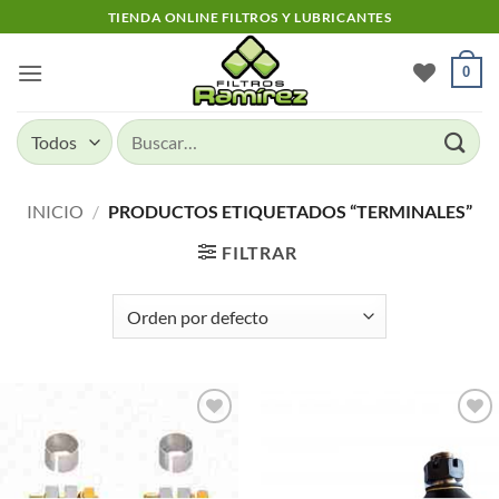
Skip
TIENDA ONLINE FILTROS Y LUBRICANTES
to
content
0
Buscar
por:
INICIO
/
PRODUCTOS ETIQUETADOS “TERMINALES”
FILTRAR
Add to
Add to
wishlist
wishlist