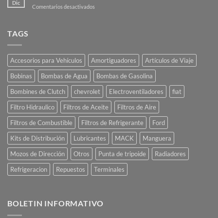
Dic
en
Comentarios desactivados
Como
Comprar
Online
TAGS
Accesorios para Vehículos
Amortiguadores
Artículos de Viaje
Bobinas
Bombas de Agua
Bombas de Gasolina
Bombines de Clutch
chevrolet
Electroventiladores
fiat
Filtro Hidraulico
Filtros de Aceite
Filtros de Aire
Filtros de Combustible
Filtros de Refrigerante
Ford
Kits de Distribución
Lubricantes
MACK
Manguera
Mozos de Dirección
Otros
Punta de tripoide
Radiadores
Refrigeracion
Repuestos
Terminales
BOLETIN INFORMATIVO