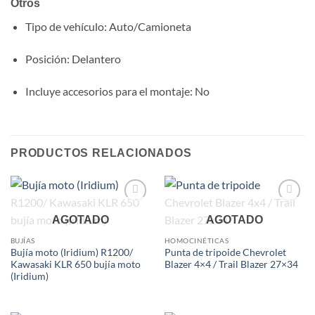
Otros
Tipo de vehículo
: Auto/Camioneta
Posición
: Delantero
Incluye accesorios para el montaje
: No
PRODUCTOS RELACIONADOS
Add to
Add to
AGOTADO
AGOTADO
wishlist
wishlist
BUJÍAS
HOMOCINÉTICAS
Bujía moto (Iridium) R1200/
Punta de tripoide Chevrolet
Kawasaki KLR 650 bujía moto
Blazer 4×4 / Trail Blazer 27×34
(Iridium)