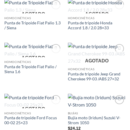
Add to
Add to
AGOTADO
AGOTADO
wishlist
wishlist
HOMOCINÉTICAS
HOMOCINÉTICAS
Punta de Tripoide Fiat Palio 1.3
Punta de tripoide Honda
/ Siena
Accord 1.8 / 2.0 28×33
Add to
Add to
AGOTADO
AGOTADO
wishlist
wishlist
HOMOCINÉTICAS
Punta de Tripoide Fiat Palio /
HOMOCINÉTICAS
Siena 1.6
Punta de tripoide Jeep Grand
Cherokee 99-03 /ABS 27×32
Add to
Add to
AGOTADO
wishlist
wishlist
HOMOCINÉTICAS
BUJÍAS
Punta de tripoide Ford Focus
Bujía moto (Iridum) Suzuki V-
00-02 25×23
Strom 1050
$
24,12