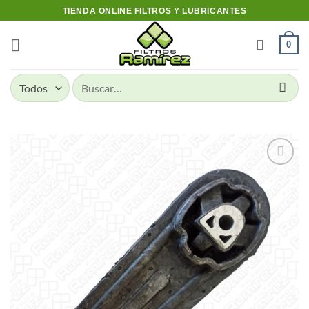
Skip
TIENDA ONLINE FILTROS Y LUBRICANTES
to
content
0
Buscar
por:
Add to
wishlist