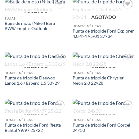
AGOTADO
Add to
Add to
AGOTADO
wishlist
wishlist
BUJÍAS
Bujía de moto (Nikel) Bera
HOMOCINÉTICAS
BWS/ Empire Outlook
Punta de tripoide Ford Explorer
4.0 4×4 95/01 27×34
AGOTADO
AGOTADO
Add to
Add to
wishlist
wishlist
HOMOCINÉTICAS
HOMOCINÉTICAS
Punta de tripoide Daewoo
Punta de tripoide Chrysler
Lanos 1.6 / Espero 1.5 33×29
Neon 2.0 22×28
AGOTADO
AGOTADO
Add to
Add to
wishlist
wishlist
HOMOCINÉTICAS
HOMOCINÉTICAS
Punta de tripoide Ford (fiesta
Punta de tripoide Ford Corcel
Balita) 99/97 25×22
24×30