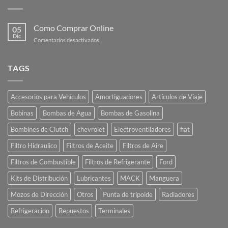
Como Comprar Online
05
Dic
en
Comentarios desactivados
Como
Comprar
Online
TAGS
Accesorios para Vehículos
Amortiguadores
Artículos de Viaje
Bobinas
Bombas de Agua
Bombas de Gasolina
Bombines de Clutch
chevrolet
Electroventiladores
fiat
Filtro Hidraulico
Filtros de Aceite
Filtros de Aire
Filtros de Combustible
Filtros de Refrigerante
Ford
Kits de Distribución
Lubricantes
MACK
Manguera
Mozos de Dirección
Otros
Punta de tripoide
Radiadores
Refrigeracion
Repuestos
Terminales