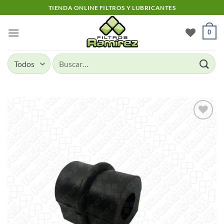
Skip
TIENDA ONLINE FILTROS Y LUBRICANTES
to
content
0
Buscar
por:
Add to
wishlist