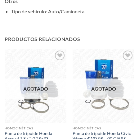
Otros
Tipo de vehículo
: Auto/Camioneta
PRODUCTOS RELACIONADOS
Add to
Add to
wishlist
wishlist
AGOTADO
AGOTADO
HOMOCINÉTICAS
HOMOCINÉTICAS
Punta de tripoide Honda
Punta de tripoide Honda Civic
Accord 1.8 / 2.0 28×33
Wagon 4WD 98 – 00 C/ABS