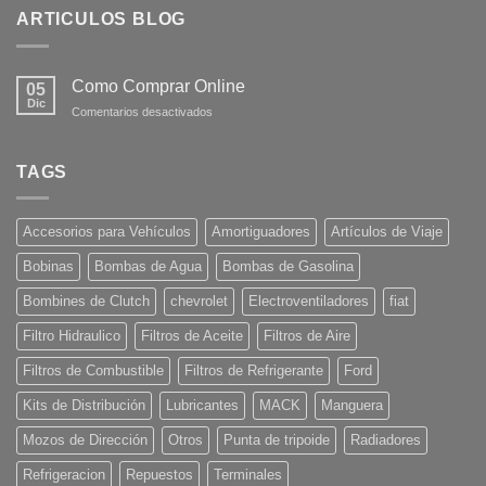
ARTICULOS BLOG
Como Comprar Online
05
Dic
en
Comentarios desactivados
Como
Comprar
Online
TAGS
Accesorios para Vehículos
Amortiguadores
Artículos de Viaje
Bobinas
Bombas de Agua
Bombas de Gasolina
Bombines de Clutch
chevrolet
Electroventiladores
fiat
Filtro Hidraulico
Filtros de Aceite
Filtros de Aire
Filtros de Combustible
Filtros de Refrigerante
Ford
Kits de Distribución
Lubricantes
MACK
Manguera
Mozos de Dirección
Otros
Punta de tripoide
Radiadores
Refrigeracion
Repuestos
Terminales