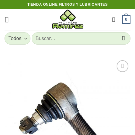
Skip
TIENDA ONLINE FILTROS Y LUBRICANTES
to
content
0
Buscar
por:
Add to
wishlist