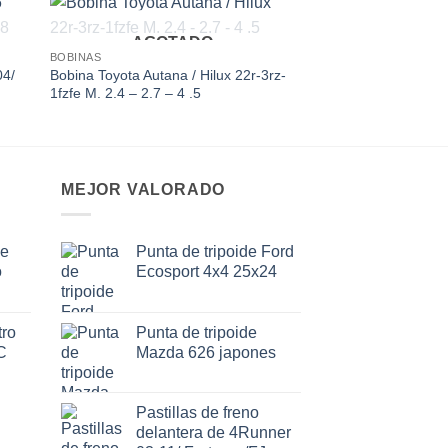
AGOTADO
 to
Add to
BOBINAS
ist
wishlist
04/
Bobina Toyota Autana / Hilux 22r-3rz-
1fzfe M. 2.4 – 2.7 – 4 .5
MEJOR VALORADO
de
Punta de tripoide Ford
o
Ecosport 4x4 25x24
ro
Punta de tripoide
C
Mazda 626 japones
Pastillas de freno
delantera de 4Runner