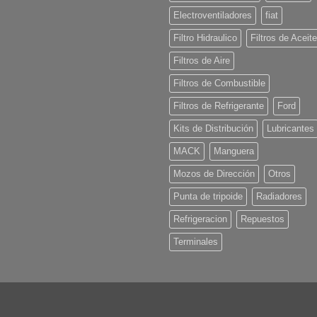
Electroventiladores
fiat
Filtro Hidraulico
Filtros de Aceite
Filtros de Aire
Filtros de Combustible
Filtros de Refrigerante
Ford
Kits de Distribución
Lubricantes
MACK
Manguera
Mozos de Dirección
Otros
Punta de tripoide
Radiadores
Refrigeracion
Repuestos
Terminales