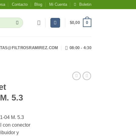
esa
Contacto
Blog
Mi Cuenta
Boletin
0
$
0,00
TAS@FILTROSRAMIREZ.COM
08:00 - 4:30
et
M. 5.3
1-04 M. 5.3
l con conector
ibuidor y