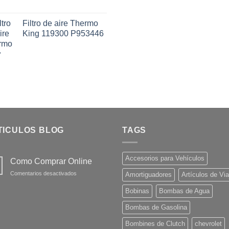
Filtro de aire Thermo
King 119300 P953446
TICULOS BLOG
TAGS
Accesorios para Vehículos
Como Comprar Online
en
Comentarios desactivados
Amortiguadores
Artículos de Via
Como
Comprar
Bobinas
Bombas de Agua
Online
Bombas de Gasolina
Bombines de Clutch
chevrolet