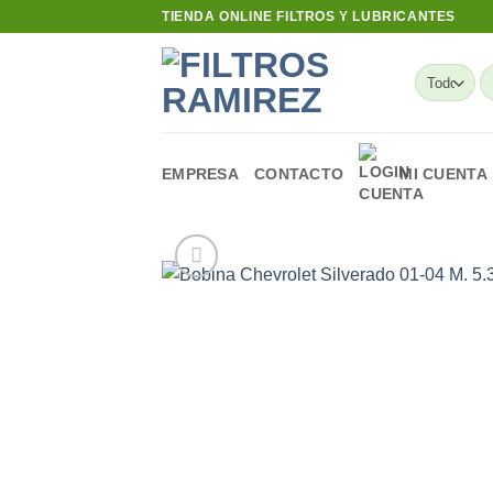
Skip
TIENDA ONLINE FILTROS Y LUBRICANTES
to
content
B
po
EMPRESA
CONTACTO
MI CUENTA