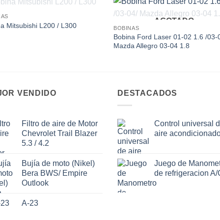
AGOTADO
NAS
AGOTADO
Add to
Add
a Mitsubishi L200 / L300
BOBINAS
wishlist
wishl
Bobina Ford Laser 01-02 1.6 /03-
Mazda Allegro 03-04 1.8
JOR VENDIDO
DESTACADOS
Filtro de aire de Motor
Control universal 
Chevrolet Trail Blazer
aire acondicionad
5.3 / 4.2
Bujía de moto (Nikel)
Juego de Manomet
Bera BWS/ Empire
de refrigeracion A/
Outlook
A-23