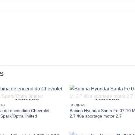
S
AGOTADO
AGOTADO
Add to
Add
NAS
BOBINAS
wishlist
wishl
a de encendido Chevrolet
Bobina Hyundai Santa Fe 07-10 M
Spark/Optra limited
2.7 /Kia sportage motor 2.7