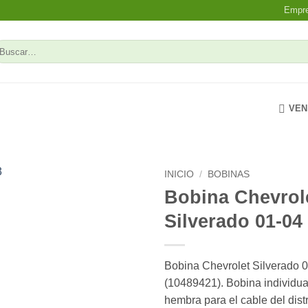
Empr
uscar
r:
VEN
INICIO
/
BOBINAS
Bobina Chevrol
Add to
Silverado 01-04 
wishlist
Bobina Chevrolet Silverado 0
(10489421). Bobina individua
hembra para el cable del distr