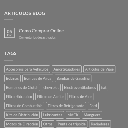
ARTICULOS BLOG
Como Comprar Online
05
Dic
en
Comentarios desactivados
Como
Comprar
Online
TAGS
Accesorios para Vehículos
Amortiguadores
Artículos de Viaje
Bobinas
Bombas de Agua
Bombas de Gasolina
Bombines de Clutch
chevrolet
Electroventiladores
fiat
Filtro Hidraulico
Filtros de Aceite
Filtros de Aire
Filtros de Combustible
Filtros de Refrigerante
Ford
Kits de Distribución
Lubricantes
MACK
Manguera
Mozos de Dirección
Otros
Punta de tripoide
Radiadores