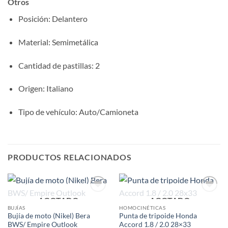
Otros
Posición
: Delantero
Material
: Semimetálica
Cantidad de pastillas
: 2
Origen
: Italiano
Tipo de vehículo
: Auto/Camioneta
PRODUCTOS RELACIONADOS
AGOTADO
AGOTADO
Add to
Add to
wishlist
wishlist
BUJÍAS
HOMOCINÉTICAS
Bujía de moto (Nikel) Bera
Punta de tripoide Honda
BWS/ Empire Outlook
Accord 1.8 / 2.0 28×33