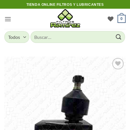
Skip
TIENDA ONLINE FILTROS Y LUBRICANTES
to
content
0
Buscar
por:
Add to
wishlist