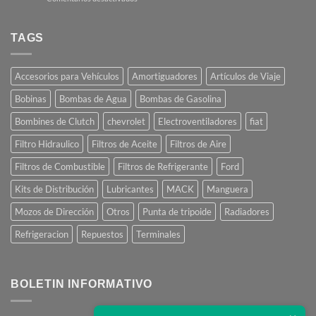
Como
Comprar
Online
TAGS
Accesorios para Vehículos
Amortiguadores
Artículos de Viaje
Bobinas
Bombas de Agua
Bombas de Gasolina
Bombines de Clutch
chevrolet
Electroventiladores
fiat
Filtro Hidraulico
Filtros de Aceite
Filtros de Aire
Filtros de Combustible
Filtros de Refrigerante
Ford
Kits de Distribución
Lubricantes
MACK
Manguera
Mozos de Dirección
Otros
Punta de tripoide
Radiadores
Refrigeracion
Repuestos
Terminales
BOLETIN INFORMATIVO