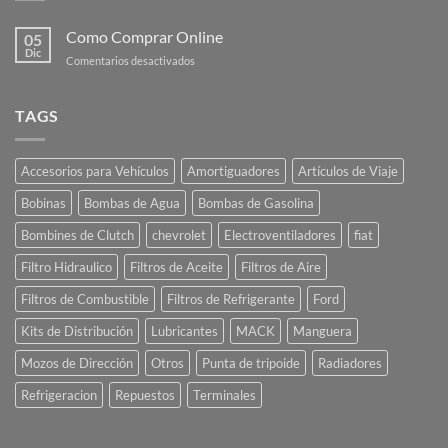
Como Comprar Online
05
Dic
en
Comentarios desactivados
Como
Comprar
Online
TAGS
Accesorios para Vehículos
Amortiguadores
Artículos de Viaje
Bobinas
Bombas de Agua
Bombas de Gasolina
Bombines de Clutch
chevrolet
Electroventiladores
fiat
Filtro Hidraulico
Filtros de Aceite
Filtros de Aire
Filtros de Combustible
Filtros de Refrigerante
Ford
Kits de Distribución
Lubricantes
MACK
Manguera
Mozos de Dirección
Otros
Punta de tripoide
Radiadores
Refrigeracion
Repuestos
Terminales