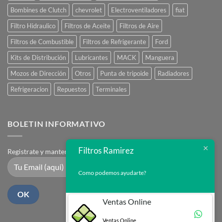
Bombines de Clutch
chevrolet
Electroventiladores
fiat
Filtro Hidraulico
Filtros de Aceite
Filtros de Aire
Filtros de Combustible
Filtros de Refrigerante
Ford
Kits de Distribución
Lubricantes
MACK
Manguera
Mozos de Dirección
Otros
Punta de tripoide
Radiadores
Refrigeracion
Repuestos
Terminales
BOLETIN INFORMATIVO
Filtros Ramirez
Registrate y mantente en contacto
Como podemos ayudarte?
Ventas Online
Ventas Online