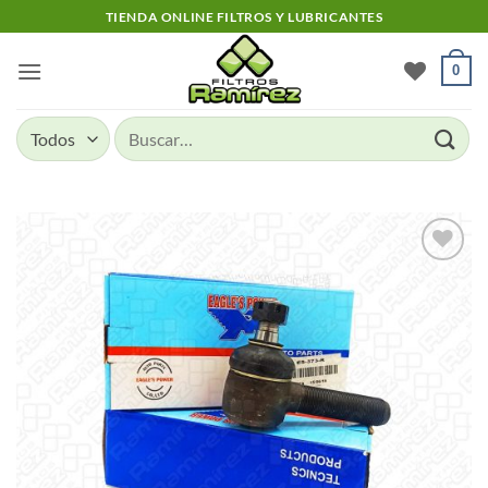
Skip
TIENDA ONLINE FILTROS Y LUBRICANTES
to
content
0
Buscar
por:
Add to
wishlist