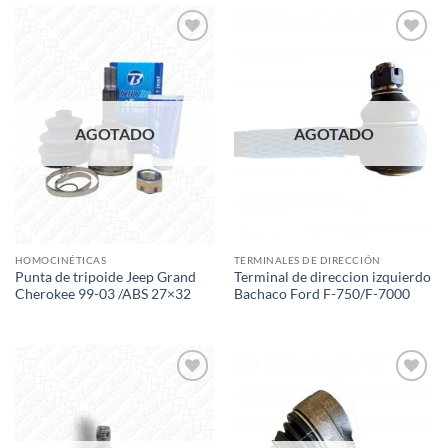
Add to
Add to
wishlist
wishlist
AGOTADO
AGOTADO
HOMOCINÉTICAS
TERMINALES DE DIRECCIÓN
Punta de tripoide Jeep Grand
Terminal de direccion izquierdo
Cherokee 99-03 /ABS 27×32
Bachaco Ford F-750/F-7000
Add to
Add to
wishlist
wishlist