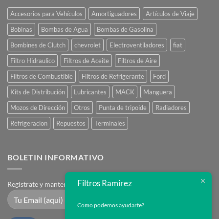
Accesorios para Vehículos
Amortiguadores
Artículos de Viaje
Bobinas
Bombas de Agua
Bombas de Gasolina
Bombines de Clutch
chevrolet
Electroventiladores
fiat
Filtro Hidraulico
Filtros de Aceite
Filtros de Aire
Filtros de Combustible
Filtros de Refrigerante
Ford
Kits de Distribución
Lubricantes
MACK
Manguera
Mozos de Dirección
Otros
Punta de tripoide
Radiadores
Refrigeracion
Repuestos
Terminales
BOLETIN INFORMATIVO
Filtros Ramirez
Registrate y mantente en contacto
Como podemos ayudarte?