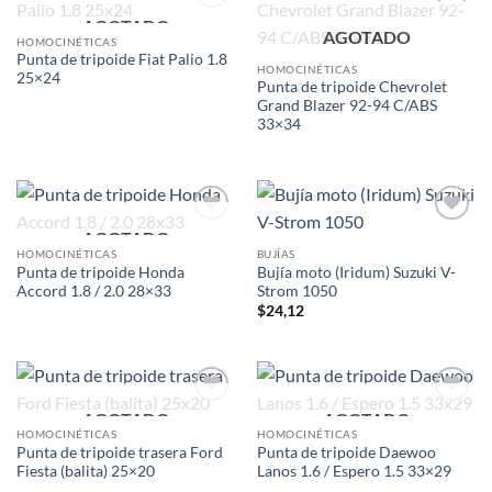
AGOTADO
Add to
Add to
AGOTADO
wishlist
wishlist
HOMOCINÉTICAS
Punta de tripoide Fiat Palio 1.8
HOMOCINÉTICAS
25×24
Punta de tripoide Chevrolet
Grand Blazer 92-94 C/ABS
33×34
AGOTADO
Add to
Add to
wishlist
wishlist
HOMOCINÉTICAS
BUJÍAS
Punta de tripoide Honda
Bujía moto (Iridum) Suzuki V-
Accord 1.8 / 2.0 28×33
Strom 1050
$
24,12
AGOTADO
AGOTADO
Add to
Add to
wishlist
wishlist
HOMOCINÉTICAS
HOMOCINÉTICAS
Punta de tripoide trasera Ford
Punta de tripoide Daewoo
Fiesta (balita) 25×20
Lanos 1.6 / Espero 1.5 33×29