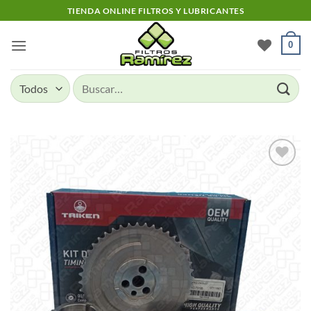
Skip
TIENDA ONLINE FILTROS Y LUBRICANTES
to
content
0
Buscar
por:
Add to
wishlist