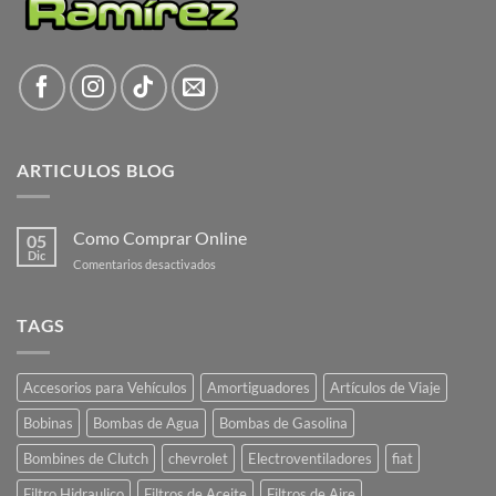
ARTICULOS BLOG
Como Comprar Online
05
Dic
en
Comentarios desactivados
Como
Comprar
Online
TAGS
Accesorios para Vehículos
Amortiguadores
Artículos de Viaje
Bobinas
Bombas de Agua
Bombas de Gasolina
Bombines de Clutch
chevrolet
Electroventiladores
fiat
Filtro Hidraulico
Filtros de Aceite
Filtros de Aire