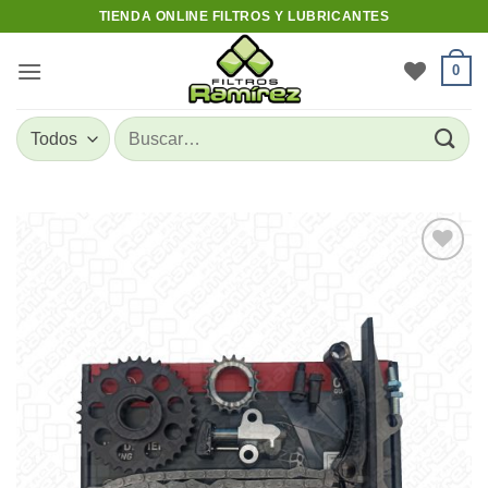
Skip
TIENDA ONLINE FILTROS Y LUBRICANTES
to
content
0
Buscar
por:
Add to
wishlist