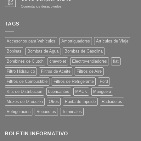
Dic
en
Comentarios desactivados
Como
Comprar
Online
TAGS
Accesorios para Vehículos
Amortiguadores
Artículos de Viaje
Bobinas
Bombas de Agua
Bombas de Gasolina
Bombines de Clutch
chevrolet
Electroventiladores
fiat
Filtro Hidraulico
Filtros de Aceite
Filtros de Aire
Filtros de Combustible
Filtros de Refrigerante
Ford
Kits de Distribución
Lubricantes
MACK
Manguera
Mozos de Dirección
Otros
Punta de tripoide
Radiadores
Refrigeracion
Repuestos
Terminales
BOLETIN INFORMATIVO