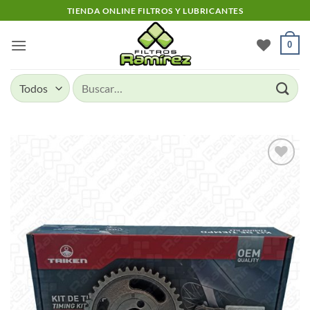
Skip
TIENDA ONLINE FILTROS Y LUBRICANTES
to
content
0
Buscar
por:
Add to
wishlist