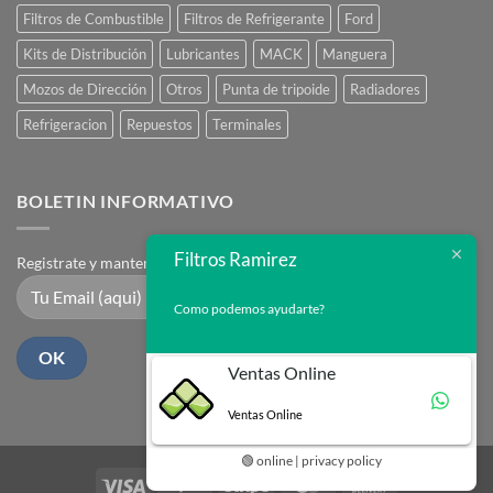
Filtros de Combustible
Filtros de Refrigerante
Ford
Kits de Distribución
Lubricantes
MACK
Manguera
Mozos de Dirección
Otros
Punta de tripoide
Radiadores
Refrigeracion
Repuestos
Terminales
BOLETIN INFORMATIVO
Filtros Ramirez
Registrate y mantente en contacto
Como podemos ayudarte?
Ventas Online
Ventas Online
🟢 online | privacy policy
Visa
PayPal
Stripe
MasterCard
Cash