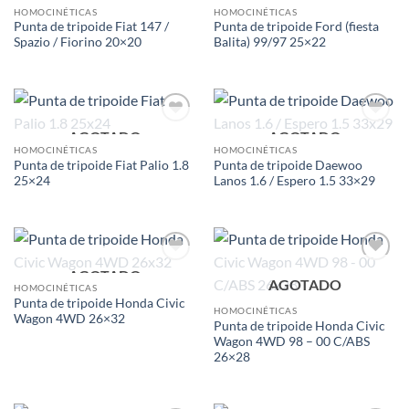
wishlist
wishlist
HOMOCINÉTICAS
HOMOCINÉTICAS
Punta de tripoide Fiat 147 /
Punta de tripoide Ford (fiesta
Spazio / Fiorino 20×20
Balita) 99/97 25×22
AGOTADO
AGOTADO
Add to
Add to
wishlist
wishlist
HOMOCINÉTICAS
HOMOCINÉTICAS
Punta de tripoide Fiat Palio 1.8
Punta de tripoide Daewoo
25×24
Lanos 1.6 / Espero 1.5 33×29
AGOTADO
Add to
Add to
AGOTADO
wishlist
wishlist
HOMOCINÉTICAS
Punta de tripoide Honda Civic
HOMOCINÉTICAS
Wagon 4WD 26×32
Punta de tripoide Honda Civic
Wagon 4WD 98 – 00 C/ABS
26×28