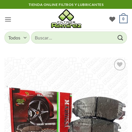
Skip
TIENDA ONLINE FILTROS Y LUBRICANTES
to
content
0
Buscar
por:
Add to
wishlist