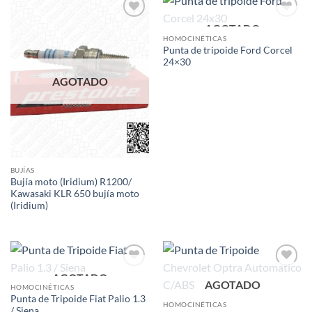
AGOTADO
Add to
Add to
wishlist
wishlist
HOMOCINÉTICAS
Punta de tripoide Ford Corcel
24×30
AGOTADO
BUJÍAS
Bujía moto (Iridium) R1200/
Kawasaki KLR 650 bujía moto
(Iridium)
AGOTADO
Add to
Add to
AGOTADO
wishlist
wishlist
HOMOCINÉTICAS
Punta de Tripoide Fiat Palio 1.3
HOMOCINÉTICAS
/ Siena