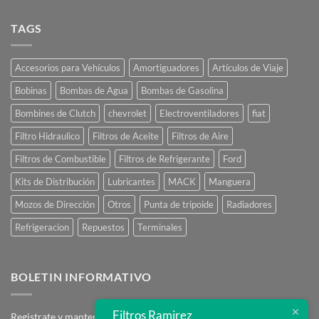
Como
Comprar
Online
TAGS
Accesorios para Vehículos
Amortiguadores
Artículos de Viaje
Bobinas
Bombas de Agua
Bombas de Gasolina
Bombines de Clutch
chevrolet
Electroventiladores
fiat
Filtro Hidraulico
Filtros de Aceite
Filtros de Aire
Filtros de Combustible
Filtros de Refrigerante
Ford
Kits de Distribución
Lubricantes
MACK
Manguera
Mozos de Dirección
Otros
Punta de tripoide
Radiadores
Refrigeracion
Repuestos
Terminales
BOLETIN INFORMATIVO
Filtros Ramirez
Registrate y mantente en contacto