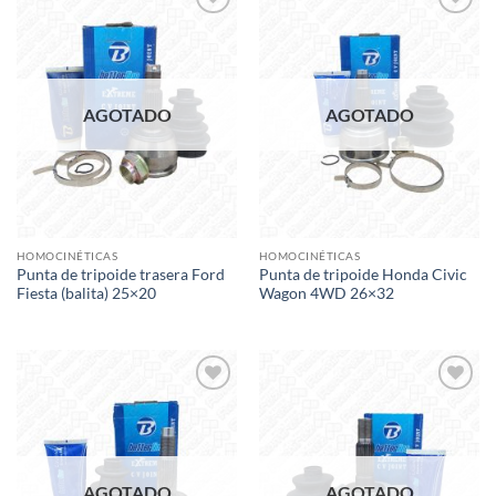
Add to
Add to
wishlist
wishlist
AGOTADO
AGOTADO
HOMOCINÉTICAS
HOMOCINÉTICAS
Punta de tripoide trasera Ford
Punta de tripoide Honda Civic
Fiesta (balita) 25×20
Wagon 4WD 26×32
Add to
Add to
wishlist
wishlist
AGOTADO
AGOTADO