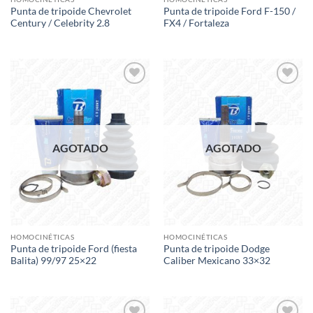
Punta de tripoide Chevrolet
Punta de tripoide Ford F-150 /
Century / Celebrity 2.8
FX4 / Fortaleza
Add to
Add to
wishlist
wishlist
AGOTADO
AGOTADO
HOMOCINÉTICAS
HOMOCINÉTICAS
Punta de tripoide Ford (fiesta
Punta de tripoide Dodge
Balita) 99/97 25×22
Caliber Mexicano 33×32