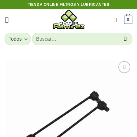
Skip
TIENDA ONLINE FILTROS Y LUBRICANTES
to
content
0
Buscar
por:
Add to
wishlist