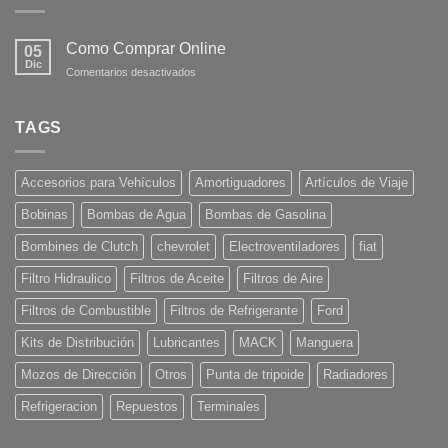
Como Comprar Online
05
Dic
en
Comentarios desactivados
Como
Comprar
Online
TAGS
Accesorios para Vehículos
Amortiguadores
Artículos de Viaje
Bobinas
Bombas de Agua
Bombas de Gasolina
Bombines de Clutch
chevrolet
Electroventiladores
fiat
Filtro Hidraulico
Filtros de Aceite
Filtros de Aire
Filtros de Combustible
Filtros de Refrigerante
Ford
Kits de Distribución
Lubricantes
MACK
Manguera
Mozos de Dirección
Otros
Punta de tripoide
Radiadores
Refrigeracion
Repuestos
Terminales