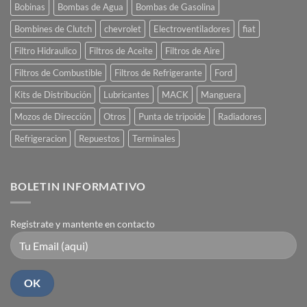
Bobinas
Bombas de Agua
Bombas de Gasolina
Bombines de Clutch
chevrolet
Electroventiladores
fiat
Filtro Hidraulico
Filtros de Aceite
Filtros de Aire
Filtros de Combustible
Filtros de Refrigerante
Ford
Kits de Distribución
Lubricantes
MACK
Manguera
Mozos de Dirección
Otros
Punta de tripoide
Radiadores
Refrigeracion
Repuestos
Terminales
BOLETIN INFORMATIVO
Registrate y mantente en contacto