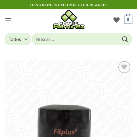
Skip
TIENDA ONLINE FILTROS Y LUBRICANTES
to
content
0
Buscar
por:
Add to
wishlist