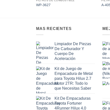
AGOTADO
FILTROS DE COMBUSTIBLE
FILT
Add to
WP-3627
A-40
wishlist
MAS RECIENTES
ME
Limpiador De Piezas
De Carburador Y
Cuerpo De
Aceleración
Kit de Juego de
Empacadura de Metal
para Toyota Hilux 2.7
Motor 2TR: Todo lo
que Necesitas Saber
Kit De Empacaduras
Toyota Fortuner
4Runner Hilux 4.0