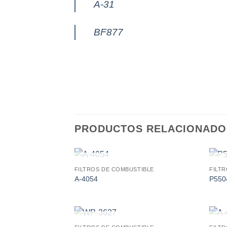
A-31
BF877
PRODUCTOS RELACIONADO
AGOTADO
FILTROS DE COMBUSTIBLE
FILT
Add to
A-4054
P550
wishlist