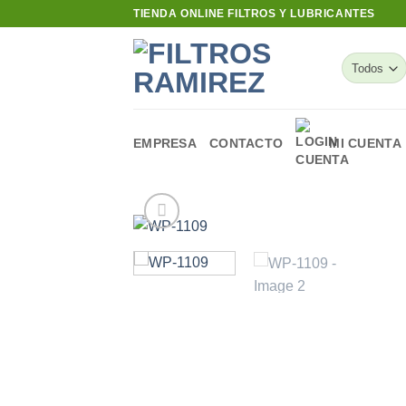
Skip
TIENDA ONLINE FILTROS Y LUBRICANTES
to
content
EMPRESA
CONTACTO
MI CUENTA