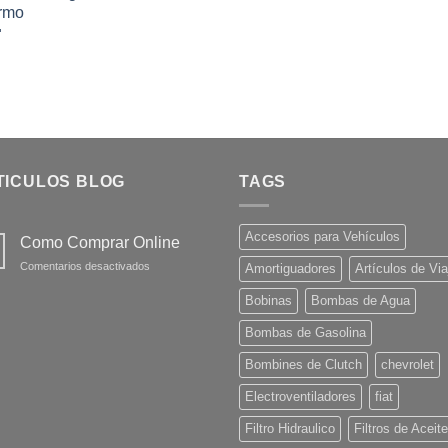
TICULOS BLOG
TAGS
Accesorios para Vehículos
Como Comprar Online
en
Comentarios desactivados
Amortiguadores
Artículos de Via
Como
Comprar
Bobinas
Bombas de Agua
Online
Bombas de Gasolina
Bombines de Clutch
chevrolet
Electroventiladores
fiat
Filtro Hidraulico
Filtros de Aceite