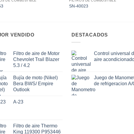
AGOTADO
AGOTADO
ROS DE COMBUSTIBLE
FILTROS DE COMBUSTIBLE
Add to
Add
53
SN-40023
wishlist
wishl
JOR VENDIDO
DESTACADOS
Filtro de aire de Motor
Control universal 
Chevrolet Trail Blazer
aire acondicionad
5.3 / 4.2
Bujía de moto (Nikel)
Juego de Manomet
Bera BWS/ Empire
de refrigeracion A/
Outlook
A-23
Filtro de aire Thermo
King 119300 P953446