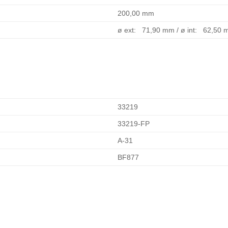
200,00 mm
ø ext: 71,90 mm / ø int: 62,50
33219
33219-FP
A-31
BF877