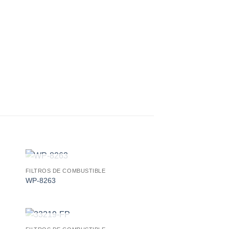
AGOTADO
FILTROS DE COMBUSTIBLE
 to
Add to
WP-8263
ist
wishlist