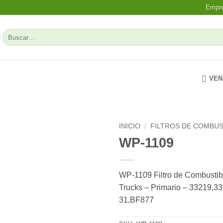
Empr
Buscar
por:
VEN
INICIO
/
FILTROS DE COMBUS
WP-1109
Add to
wishlist
WP-1109 Filtro de Combusti
Trucks – Primario – 33219,3
31,BF877