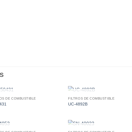
S
AGOTADO
AGOTADO
ROS DE COMBUSTIBLE
FILTROS DE COMBUSTIBLE
Add to
Add
431
UC-4892B
wishlist
wishl