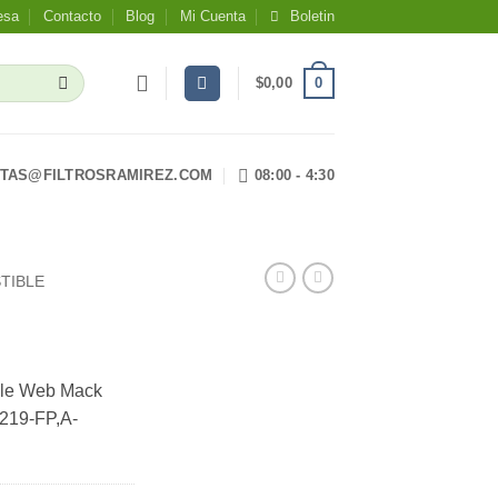
esa
Contacto
Blog
Mi Cuenta
Boletin
0
$
0,00
TAS@FILTROSRAMIREZ.COM
08:00 - 4:30
TIBLE
ble Web Mack
3219-FP,A-