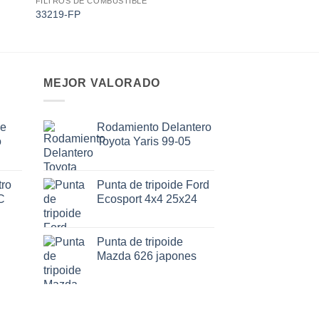
AGOTADO
FILTROS DE COMBUSTIBLE
 to
Add to
33219-FP
ist
wishlist
MEJOR VALORADO
de
Rodamiento Delantero
o
Toyota Yaris 99-05
ro
Punta de tripoide Ford
C
Ecosport 4x4 25x24
Punta de tripoide
Mazda 626 japones