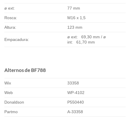
ø ext:
77 mm
Rosca:
M16 x 1,5
Altura:
123 mm
ø ext: 69,30 mm / ø
Empacadura:
int: 61,70 mm
Alternos de BF788
Wix
33358
Web
WP-4102
Donaldson
P550440
Partmo
A-33358