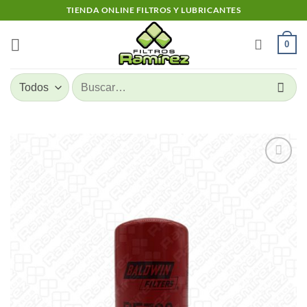
Skip
TIENDA ONLINE FILTROS Y LUBRICANTES
to
content
0
Buscar
por:
Add to
wishlist