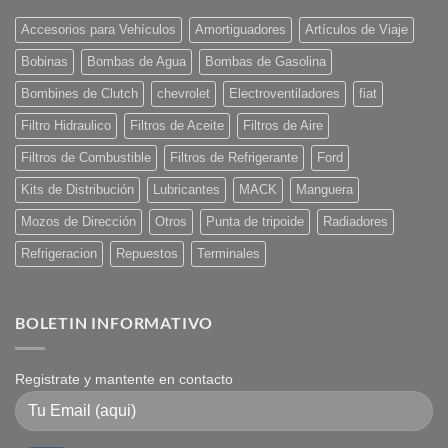
Accesorios para Vehículos
Amortiguadores
Artículos de Viaje
Bobinas
Bombas de Agua
Bombas de Gasolina
Bombines de Clutch
chevrolet
Electroventiladores
fiat
Filtro Hidraulico
Filtros de Aceite
Filtros de Aire
Filtros de Combustible
Filtros de Refrigerante
Ford
Kits de Distribución
Lubricantes
MACK
Manguera
Mozos de Dirección
Otros
Punta de tripoide
Radiadores
Refrigeracion
Repuestos
Terminales
BOLETIN INFORMATIVO
Registrate y mantente en contacto