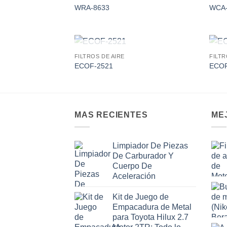
Add to
WRA-8633
WCA-
wishlist
AGOTADO
FILTROS DE AIRE
FILTR
Add to
ECOF-2521
ECOF
wishlist
MAS RECIENTES
ME
Limpiador De Piezas
De Carburador Y
Cuerpo De
Aceleración
Kit de Juego de
Empacadura de Metal
para Toyota Hilux 2.7