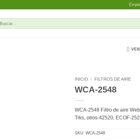
Empr
uscar
r:
VEN
INICIO
/
FILTROS DE AIRE
WCA-2548
Add to
wishlist
WCA-2548 Filtro de aire Web
Trks, otros-42520, ECOF-25
SKU:
WCA-2548