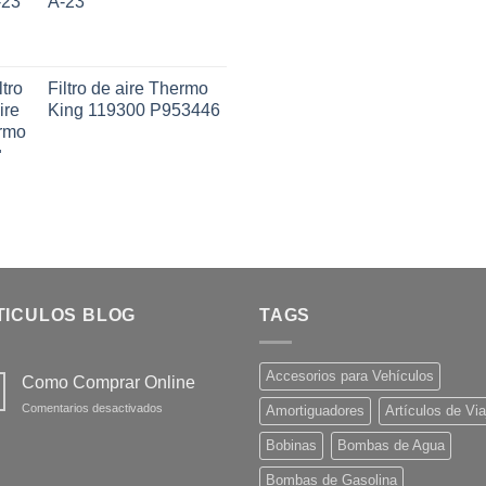
A-23
Filtro de aire Thermo
King 119300 P953446
TICULOS BLOG
TAGS
Accesorios para Vehículos
Como Comprar Online
en
Comentarios desactivados
Amortiguadores
Artículos de Via
Como
Comprar
Bobinas
Bombas de Agua
Online
Bombas de Gasolina