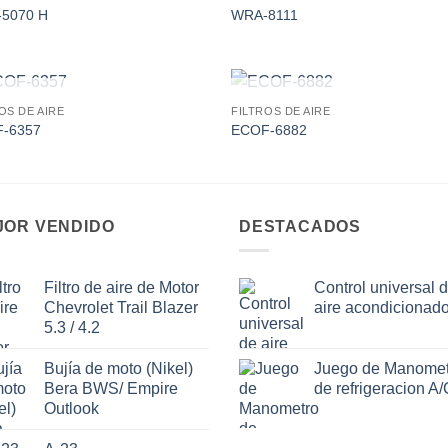
Add to
Add
5070 H
WRA-8111
wishlist
wishl
AGOTADO
AGOTADO
OS DE AIRE
FILTROS DE AIRE
Add to
Add
-6357
ECOF-6882
wishlist
wishl
JOR VENDIDO
DESTACADOS
Filtro de aire de Motor
Control universal 
Chevrolet Trail Blazer
aire acondicionad
5.3 / 4.2
Bujía de moto (Nikel)
Juego de Manomet
Bera BWS/ Empire
de refrigeracion A/
Outlook