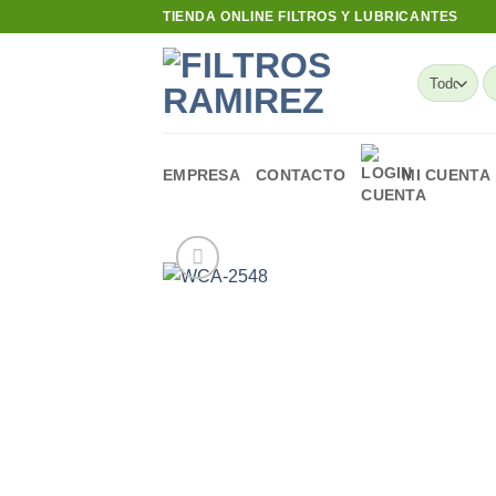
Skip
TIENDA ONLINE FILTROS Y LUBRICANTES
to
content
B
po
EMPRESA
CONTACTO
MI CUENTA