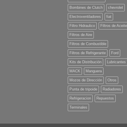
Bombines de Clutch
chevrolet
Electroventiladores
fiat
Filtro Hidraulico
Filtros de Aceite
Filtros de Aire
Filtros de Combustible
Filtros de Refrigerante
Ford
Kits de Distribución
Lubricantes
MACK
Manguera
Mozos de Dirección
Otros
Punta de tripoide
Radiadores
Refrigeracion
Repuestos
Terminales