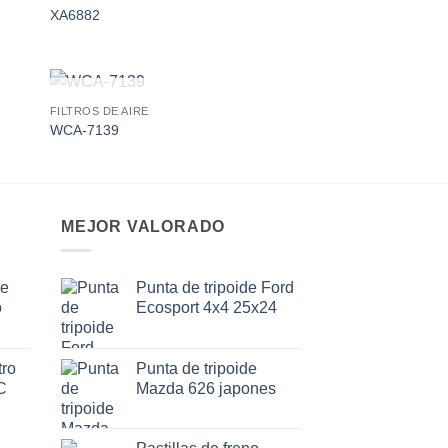
 to
Add to
XA6882
ist
wishlist
AGOTADO
FILTROS DE AIRE
 to
Add to
WCA-7139
ist
wishlist
MEJOR VALORADO
de
Punta de tripoide Ford
o
Ecosport 4x4 25x24
ro
Punta de tripoide
C
Mazda 626 japones