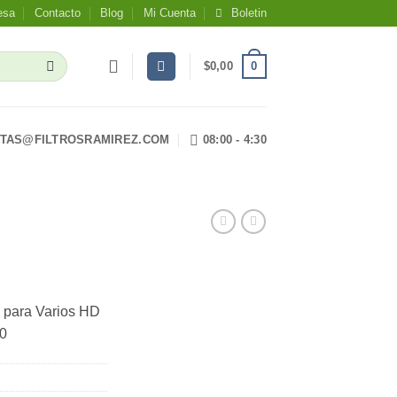
esa
Contacto
Blog
Mi Cuenta
Boletin
0
$
0,00
TAS@FILTROSRAMIREZ.COM
08:00 - 4:30
 para Varios HD
20