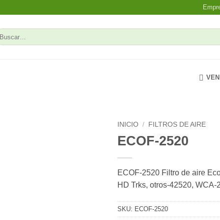
Empr
uscar
r:
VEN
INICIO
/
FILTROS DE AIRE
ECOF-2520
Add to
wishlist
ECOF-2520 Filtro de aire Ecof
HD Trks, otros-42520, WCA-
SKU:
ECOF-2520