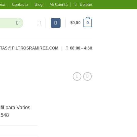
esa
Contacto
Blog
Mi Cuenta
Boletin
0
$
0,00
TAS@FILTROSRAMIREZ.COM
08:00 - 4:30
il para Varios
2548