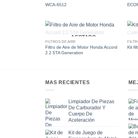
Add to
WCA-6512
ECOF
wishlist
AGOTADO
Add to
FILTROS DE AIRE
FILTR
wishlist
Filtro de Aire de Motor Honda Accord
Kit fi
2.2 5TA Generation
MAS RECIENTES
ME
Limpiador De Piezas
De Carburador Y
Cuerpo De
Aceleración
Kit de Juego de