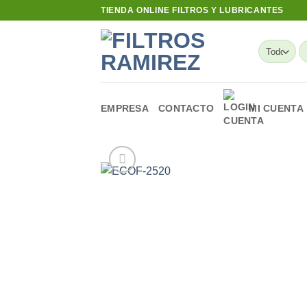
Skip
TIENDA ONLINE FILTROS Y LUBRICANTES
to
content
B
po
EMPRESA
CONTACTO
MI CUENTA