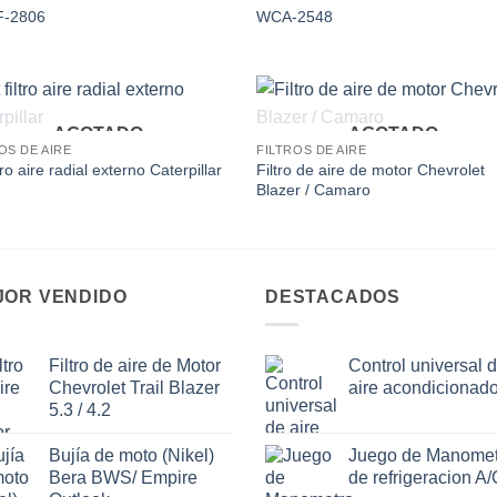
Add to
Add
-2806
WCA-2548
wishlist
wishl
AGOTADO
AGOTADO
Add to
Add
OS DE AIRE
FILTROS DE AIRE
wishlist
wishl
Filtro de aire de motor Chevrolet
ltro aire radial externo Caterpillar
Blazer / Camaro
JOR VENDIDO
DESTACADOS
Filtro de aire de Motor
Control universal 
Chevrolet Trail Blazer
aire acondicionad
5.3 / 4.2
Bujía de moto (Nikel)
Juego de Manomet
Bera BWS/ Empire
de refrigeracion A/