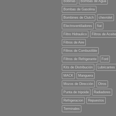
Comprar
Bobinas
Bombas de Agua
Online
Bombas de Gasolina
Bombines de Clutch
chevrolet
Electroventiladores
fiat
Filtro Hidraulico
Filtros de Aceite
Filtros de Aire
Filtros de Combustible
Filtros de Refrigerante
Ford
Kits de Distribución
Lubricantes
MACK
Manguera
Mozos de Dirección
Otros
Punta de tripoide
Radiadores
Refrigeracion
Repuestos
Terminales