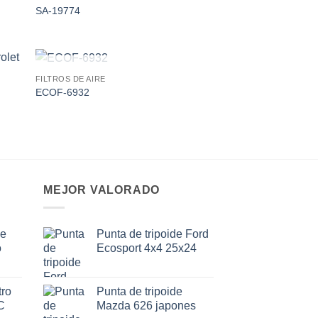
 to
Add to
SA-19774
ist
wishlist
AGOTADO
FILTROS DE AIRE
 to
Add to
ECOF-6932
ist
wishlist
MEJOR VALORADO
de
Punta de tripoide Ford
o
Ecosport 4x4 25x24
ro
Punta de tripoide
C
Mazda 626 japones