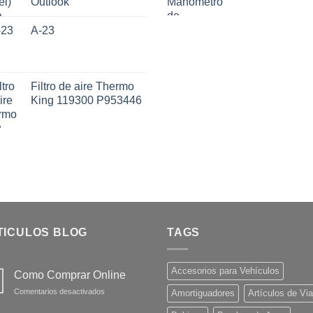
Outlook
A-23
Filtro de aire Thermo
King 119300 P953446
TICULOS BLOG
TAGS
Accesorios para Vehículos
Como Comprar Online
en
Comentarios desactivados
Amortiguadores
Artículos de Via
Como