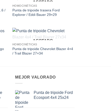
AGOTADO
 to
Add to
HOMOCINÉTICAS
ist
wishlist
.6 /
Punta de tripoide trasera Ford
Explorer / Eddi Bauer 29×29
AGOTADO
 to
Add to
HOMOCINÉTICAS
ist
wishlist
ego
Punta de tripoide Chevrolet Blazer 4×4
/ Trail Blazer 27×34
MEJOR VALORADO
de
Punta de tripoide Ford
o
Ecosport 4x4 25x24