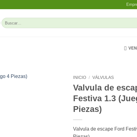
Empr
Buscar
por:
VEN
INICIO
/
VÁLVULAS
Valvula de esca
Add to
Festiva 1.3 (Jue
wishlist
Piezas)
Valvula de escape Ford Festi
Piezas)