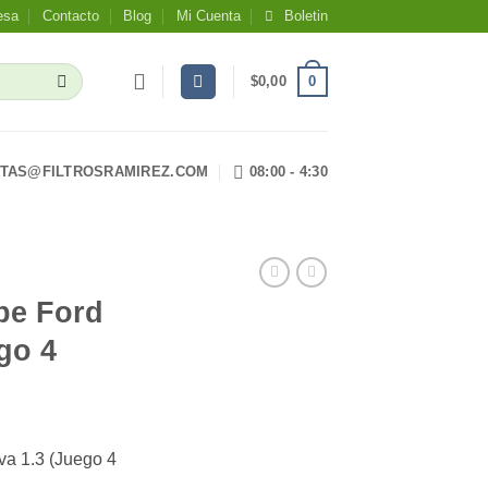
esa
Contacto
Blog
Mi Cuenta
Boletin
0
$
0,00
TAS@FILTROSRAMIREZ.COM
08:00 - 4:30
pe Ford
go 4
va 1.3 (Juego 4