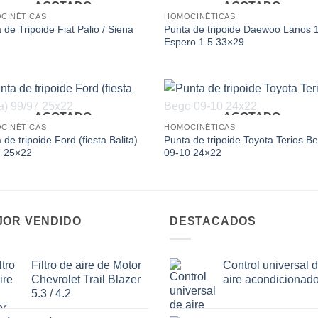
AGOTADO
AGOTADO
Add to
Add
CINÉTICAS
HOMOCINÉTICAS
wishlist
wishl
 de Tripoide Fiat Palio / Siena
Punta de tripoide Daewoo Lanos 1
Espero 1.5 33×29
AGOTADO
AGOTADO
Add to
Add
CINÉTICAS
HOMOCINÉTICAS
wishlist
wishl
 de tripoide Ford (fiesta Balita)
Punta de tripoide Toyota Terios B
7 25×22
09-10 24×22
JOR VENDIDO
DESTACADOS
Filtro de aire de Motor
Control universal 
Chevrolet Trail Blazer
aire acondicionad
5.3 / 4.2