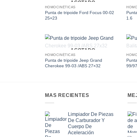
AGOTADO
Add to
HOMOCINÉTICAS
HOMO
wishlist
Punta de tripoide Ford Focus 00-02
Punta
25×23
1.6
AGOTADO
Add to
HOMOCINÉTICAS
HOMO
wishlist
Punta de tripoide Jeep Grand
Punta
Cherokee 99-03 /ABS 27×32
99/9
MAS RECIENTES
ME
Limpiador De Piezas
De Carburador Y
Cuerpo De
Aceleración