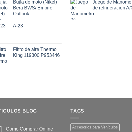
Bujía de moto (Nikel)
Juego de Manomet
Bera BWS/ Empire
de refrigeracion A/
Outlook
A-23
Filtro de aire Thermo
King 119300 P953446
TICULOS BLOG
TAGS
Accesorios para Vehículos
Como Comprar Online