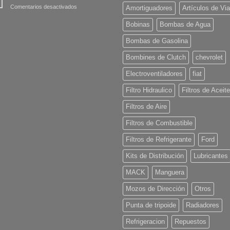
en
Comentarios desactivados
Amortiguadores
Artículos de Via
Como
Comprar
Bobinas
Bombas de Agua
Online
Bombas de Gasolina
Bombines de Clutch
chevrolet
Electroventiladores
fiat
Filtro Hidraulico
Filtros de Aceite
Filtros de Aire
Filtros de Combustible
Filtros de Refrigerante
Ford
Kits de Distribución
Lubricantes
MACK
Manguera
Mozos de Dirección
Otros
Punta de tripoide
Radiadores
Refrigeracion
Repuestos