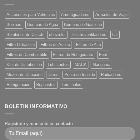
Accesorios para Vehículos
Amortiguadores
Artículos de Viaje
Bobinas
Bombas de Agua
Bombas de Gasolina
Bombines de Clutch
chevrolet
Electroventiladores
fiat
Filtro Hidraulico
Filtros de Aceite
Filtros de Aire
Filtros de Combustible
Filtros de Refrigerante
Ford
Kits de Distribución
Lubricantes
MACK
Manguera
Mozos de Dirección
Otros
Punta de tripoide
Radiadores
Refrigeracion
Repuestos
Terminales
BOLETIN INFORMATIVO
Registrate y mantente en contacto