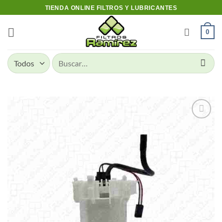
Skip
TIENDA ONLINE FILTROS Y LUBRICANTES
to
content
0
Buscar
por:
Add to
wishlist