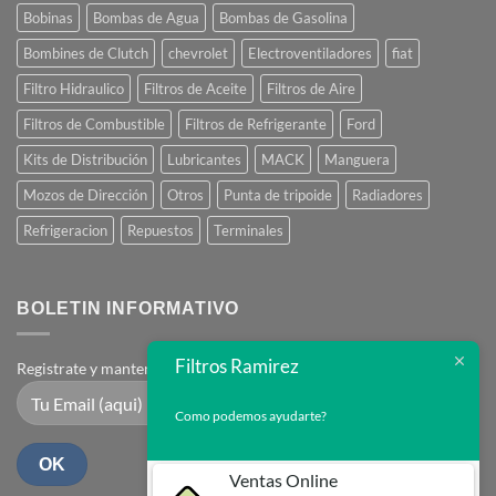
Bobinas
Bombas de Agua
Bombas de Gasolina
Bombines de Clutch
chevrolet
Electroventiladores
fiat
Filtro Hidraulico
Filtros de Aceite
Filtros de Aire
Filtros de Combustible
Filtros de Refrigerante
Ford
Kits de Distribución
Lubricantes
MACK
Manguera
Mozos de Dirección
Otros
Punta de tripoide
Radiadores
Refrigeracion
Repuestos
Terminales
BOLETIN INFORMATIVO
Filtros Ramirez
Registrate y mantente en contacto
Como podemos ayudarte?
Ventas Online