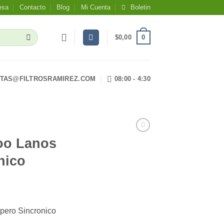
esa
Contacto
Blog
Mi Cuenta
Boletin
0
$
0,00
TAS@FILTROSRAMIREZ.COM
08:00 - 4:30
oo Lanos
nico
pero Sincronico