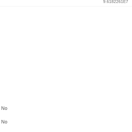
9.6182261E7
: No
: No