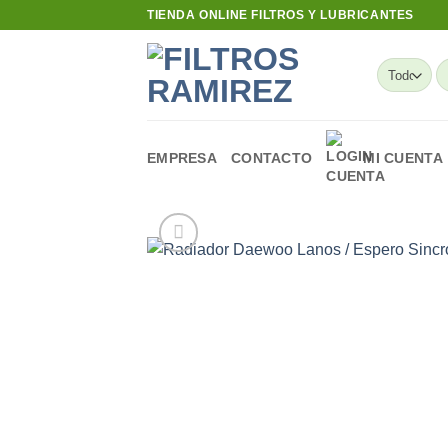
Skip
TIENDA ONLINE FILTROS Y LUBRICANTES
to
content
B
po
EMPRESA
CONTACTO
MI CUENTA