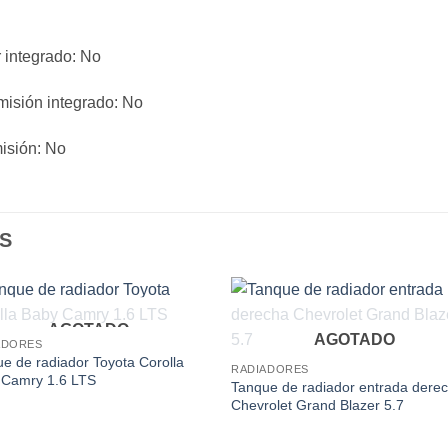
r integrado
: No
smisión integrado
: No
misión
: No
S
AGOTADO
Add to
Add
AGOTADO
ADORES
wishlist
wishl
e de radiador Toyota Corolla
RADIADORES
 Camry 1.6 LTS
Tanque de radiador entrada dere
Chevrolet Grand Blazer 5.7