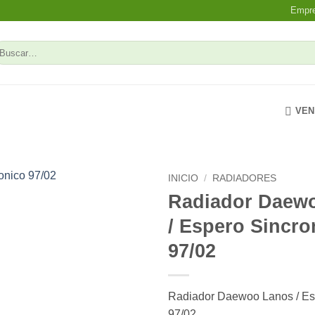
Empr
uscar
r:
VEN
INICIO
/
RADIADORES
Radiador Daew
Add to
/ Espero Sincro
wishlist
97/02
Radiador Daewoo Lanos / Es
97/02