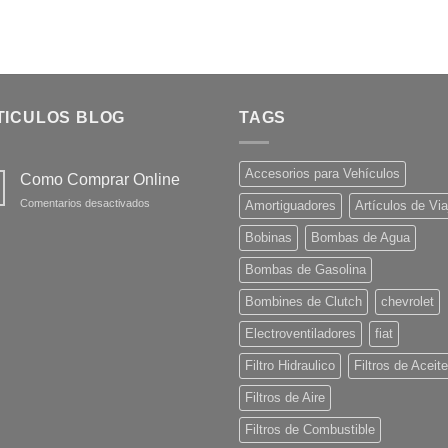
TICULOS BLOG
TAGS
Accesorios para Vehículos
Como Comprar Online
en
Comentarios desactivados
Amortiguadores
Artículos de Via
Como
Comprar
Bobinas
Bombas de Agua
Online
Bombas de Gasolina
Bombines de Clutch
chevrolet
Electroventiladores
fiat
Filtro Hidraulico
Filtros de Aceite
Filtros de Aire
Filtros de Combustible