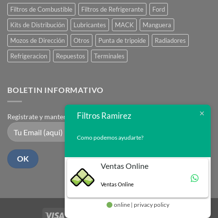
Filtros de Combustible
Filtros de Refrigerante
Ford
Kits de Distribución
Lubricantes
MACK
Manguera
Mozos de Dirección
Otros
Punta de tripoide
Radiadores
Refrigeracion
Repuestos
Terminales
BOLETIN INFORMATIVO
Filtros Ramirez
Registrate y mantente en contacto
Como podemos ayudarte?
Ventas Online
Ventas Online
online | privacy policy
Visa
PayPal
Stripe
MasterCard
Cash