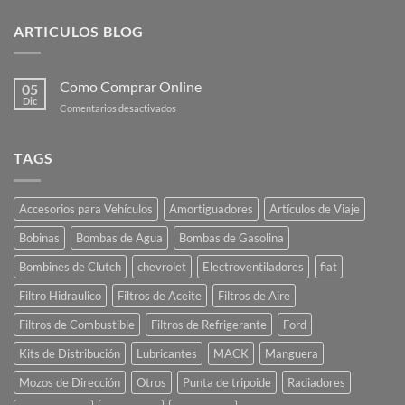
ARTICULOS BLOG
Como Comprar Online
05
Dic
en
Comentarios desactivados
Como
Comprar
Online
TAGS
Accesorios para Vehículos
Amortiguadores
Artículos de Viaje
Bobinas
Bombas de Agua
Bombas de Gasolina
Bombines de Clutch
chevrolet
Electroventiladores
fiat
Filtro Hidraulico
Filtros de Aceite
Filtros de Aire
Filtros de Combustible
Filtros de Refrigerante
Ford
Kits de Distribución
Lubricantes
MACK
Manguera
Mozos de Dirección
Otros
Punta de tripoide
Radiadores