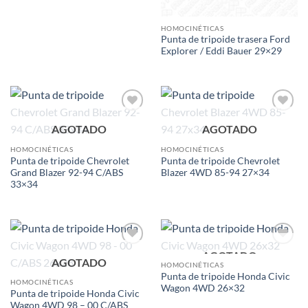
HOMOCINÉTICAS
Punta de tripoide trasera Ford
Explorer / Eddi Bauer 29×29
Add to
Add to
AGOTADO
AGOTADO
wishlist
wishlist
HOMOCINÉTICAS
HOMOCINÉTICAS
Punta de tripoide Chevrolet
Punta de tripoide Chevrolet
Grand Blazer 92-94 C/ABS
Blazer 4WD 85-94 27×34
33×34
AGOTADO
Add to
Add to
AGOTADO
wishlist
wishlist
HOMOCINÉTICAS
Punta de tripoide Honda Civic
HOMOCINÉTICAS
Wagon 4WD 26×32
Punta de tripoide Honda Civic
Wagon 4WD 98 – 00 C/ABS