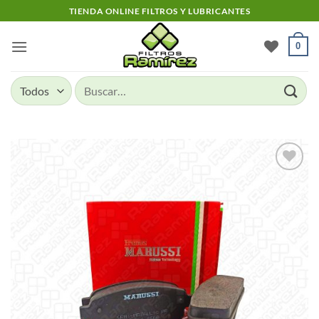
Skip
TIENDA ONLINE FILTROS Y LUBRICANTES
to
content
0
Buscar
por:
Add to
wishlist