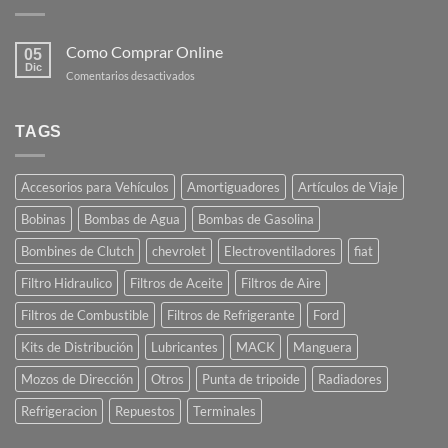
Como Comprar Online
05
Dic
en
Comentarios desactivados
Como
Comprar
Online
TAGS
Accesorios para Vehículos
Amortiguadores
Artículos de Viaje
Bobinas
Bombas de Agua
Bombas de Gasolina
Bombines de Clutch
chevrolet
Electroventiladores
fiat
Filtro Hidraulico
Filtros de Aceite
Filtros de Aire
Filtros de Combustible
Filtros de Refrigerante
Ford
Kits de Distribución
Lubricantes
MACK
Manguera
Mozos de Dirección
Otros
Punta de tripoide
Radiadores
Refrigeracion
Repuestos
Terminales