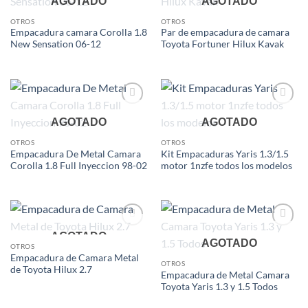
AGOTADO
AGOTADO
wishlist
wishlist
OTROS
OTROS
Empacadura camara Corolla 1.8
Par de empacadura de camara
New Sensation 06-12
Toyota Fortuner Hilux Kavak
Add to
Add to
AGOTADO
AGOTADO
wishlist
wishlist
OTROS
OTROS
Empacadura De Metal Camara
Kit Empacaduras Yaris 1.3/1.5
Corolla 1.8 Full Inyeccion 98-02
motor 1nzfe todos los modelos
Add to
Add to
AGOTADO
AGOTADO
wishlist
wishlist
OTROS
Empacadura de Camara Metal
OTROS
de Toyota Hilux 2.7
Empacadura de Metal Camara
Toyota Yaris 1.3 y 1.5 Todos