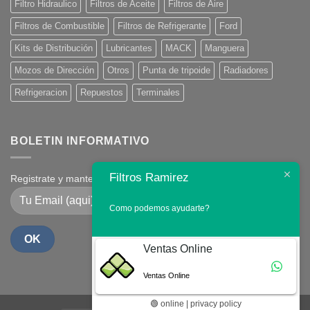
Filtro Hidraulico
Filtros de Aceite
Filtros de Aire
Filtros de Combustible
Filtros de Refrigerante
Ford
Kits de Distribución
Lubricantes
MACK
Manguera
Mozos de Dirección
Otros
Punta de tripoide
Radiadores
Refrigeracion
Repuestos
Terminales
BOLETIN INFORMATIVO
Filtros Ramirez
Registrate y mantente en contacto
Como podemos ayudarte?
Ventas Online
Ventas Online
🟢 online | privacy policy