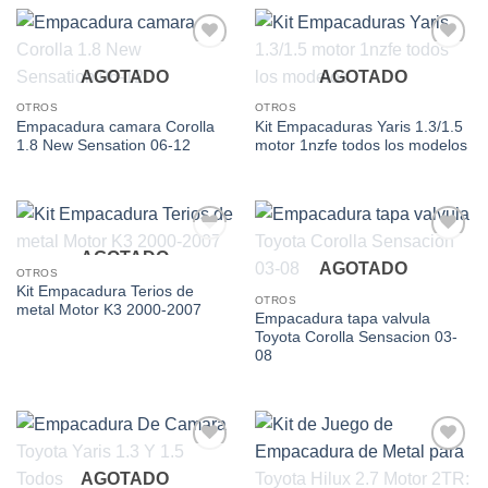
Add to
Add to
AGOTADO
AGOTADO
wishlist
wishlist
OTROS
OTROS
Empacadura camara Corolla
Kit Empacaduras Yaris 1.3/1.5
1.8 New Sensation 06-12
motor 1nzfe todos los modelos
AGOTADO
Add to
Add to
AGOTADO
wishlist
wishlist
OTROS
Kit Empacadura Terios de
OTROS
metal Motor K3 2000-2007
Empacadura tapa valvula
Toyota Corolla Sensacion 03-
08
Add to
Add to
AGOTADO
wishlist
wishlist