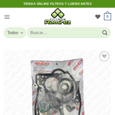
Skip
TIENDA ONLINE FILTROS Y LUBRICANTES
to
content
0
Buscar
por:
Add to
wishlist