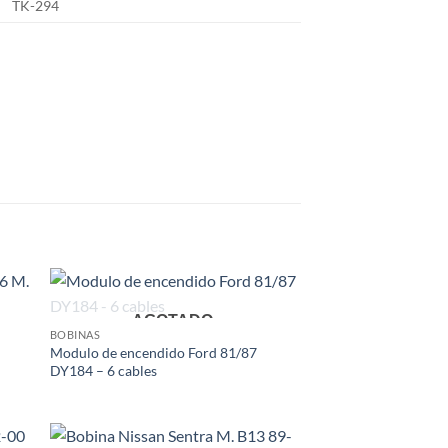
TK-294
AGOTADO
 to
Add to
BOBINAS
list
wishlist
Modulo de encendido Ford 81/87
DY184 – 6 cables