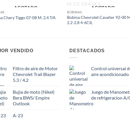
AGOTADO
AGOTADO
Add to
Add
NAS
BOBINAS
wishlist
wish
Bobina Chevrolet Cavalier 92-00 M
a Chery Tiggo 07-08 M. 2.4 T/A
2.2-2.8 4-6CIL
JOR VENDIDO
DESTACADOS
Filtro de aire de Motor
Control universal d
Chevrolet Trail Blazer
aire acondicionado
5.3 / 4.2
Bujía de moto (Nikel)
Juego de Manomet
Bera BWS/ Empire
de refrigeracion A/
Outlook
A-23