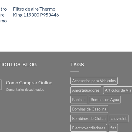
Filtro de aire Thermo
King 119300 P953446
TICULOS BLOG
TAGS
Accesorios para Vehículos
Como Comprar Online
en
Comentarios desactivados
Amortiguadores
Artículos de Via
Como
Comprar
Bobinas
Bombas de Agua
Online
Bombas de Gasolina
Bombines de Clutch
chevrolet
Electroventiladores
fiat