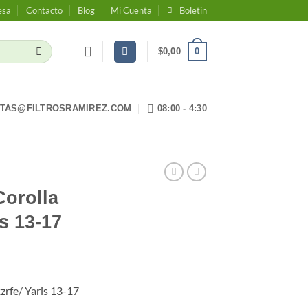
esa
Contacto
Blog
Mi Cuenta
Boletin
0
$
0,00
TAS@FILTROSRAMIREZ.COM
08:00 - 4:30
Corolla
is 13-17
zrfe/ Yaris 13-17