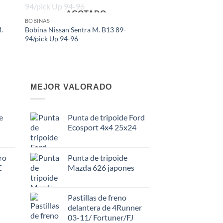
AGOTADO
 to
Add to
BOBINAS
list
wishlist
.
Bobina Nissan Sentra M. B13 89-
94/pick Up 94-96
MEJOR VALORADO
e
Punta de tripoide Ford
Ecosport 4x4 25x24
ro
Punta de tripoide
C
Mazda 626 japones
Pastillas de freno
delantera de 4Runner
03-11/ Fortuner/FJ