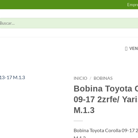
Empr
uscar
r:
VEN
INICIO
/
BOBINAS
Bobina Toyota 
Add to
09-17 2zrfe/ Yar
wishlist
M.1.3
Bobina Toyota Corolla 09-17 2
M.1.3