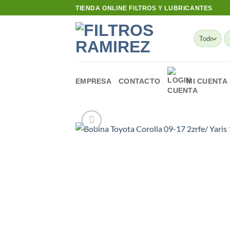
Skip
TIENDA ONLINE FILTROS Y LUBRICANTES
to
content
B
po
EMPRESA
CONTACTO
MI CUENTA