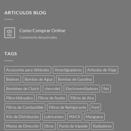
ARTICULOS BLOG
Como Comprar Online
05
Dic
en
Comentarios desactivados
Como
Comprar
Online
TAGS
Accesorios para Vehículos
Amortiguadores
Artículos de Viaje
Bobinas
Bombas de Agua
Bombas de Gasolina
Bombines de Clutch
chevrolet
Electroventiladores
fiat
Filtro Hidraulico
Filtros de Aceite
Filtros de Aire
Filtros de Combustible
Filtros de Refrigerante
Ford
Kits de Distribución
Lubricantes
MACK
Manguera
Mozos de Dirección
Otros
Punta de tripoide
Radiadores