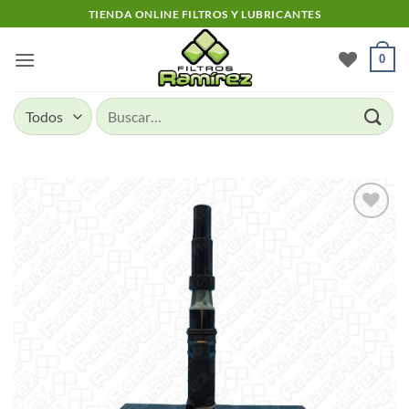
Skip
TIENDA ONLINE FILTROS Y LUBRICANTES
to
content
0
Buscar
por:
Add to
wishlist