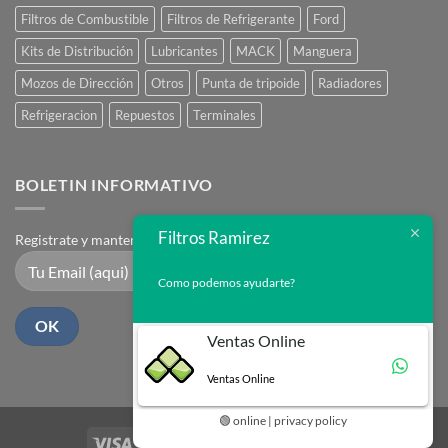
Filtros de Combustible
Filtros de Refrigerante
Ford
Kits de Distribución
Lubricantes
MACK
Manguera
Mozos de Dirección
Otros
Punta de tripoide
Radiadores
Refrigeracion
Repuestos
Terminales
BOLETIN INFORMATIVO
Filtros Ramirez
Registrate y mantente en contacto
Como podemos ayudarte?
Ventas Online
Ventas Online
🟢 online | privacy policy
Visa
PayPal
Stripe
MasterCard
Cash