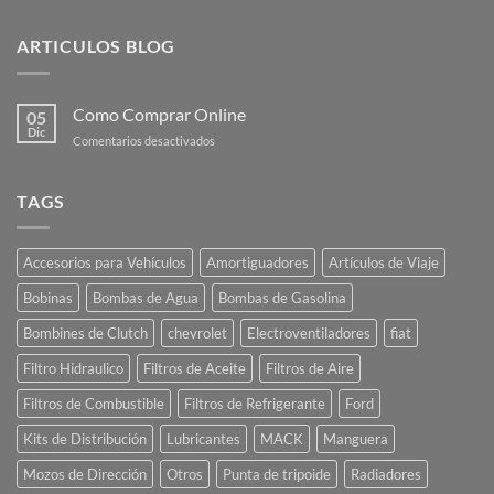
ARTICULOS BLOG
Como Comprar Online
05
Dic
en
Comentarios desactivados
Como
Comprar
Online
TAGS
Accesorios para Vehículos
Amortiguadores
Artículos de Viaje
Bobinas
Bombas de Agua
Bombas de Gasolina
Bombines de Clutch
chevrolet
Electroventiladores
fiat
Filtro Hidraulico
Filtros de Aceite
Filtros de Aire
Filtros de Combustible
Filtros de Refrigerante
Ford
Kits de Distribución
Lubricantes
MACK
Manguera
Mozos de Dirección
Otros
Punta de tripoide
Radiadores