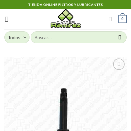
Skip
TIENDA ONLINE FILTROS Y LUBRICANTES
to
content
0
Buscar
por:
Add to
wishlist