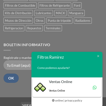
Filtros de Combustible
Filtros de Refrigerante
Ford
Kits de Distribución
Lubricantes
MACK
Manguera
Mozos de Dirección
Otros
Punta de tripoide
Radiadores
Refrigeracion
Repuestos
Terminales
BOLETIN INFORMATIVO
Filtros Ramirez
Registrate y mantente en contacto
Como podemos ayudarte?
Ventas Online
Ventas Online
🟢 online | privacy policy
Visa
PayPal
Stripe
MasterCard
Cash