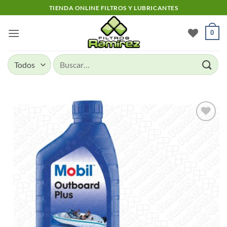
Skip
TIENDA ONLINE FILTROS Y LUBRICANTES
to
content
0
Buscar
por:
Add to
wishlist